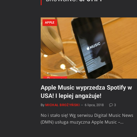
APPLE
Apple Music wyprzedza Spotify w
USA! I lepiej angażuje!
By
MICHAŁ BROŻYŃSKI
6 lipca, 2018
3
No i stało się! Wg serwisu Digital Music News
(DMN) usługa muzyczna Apple Music –…