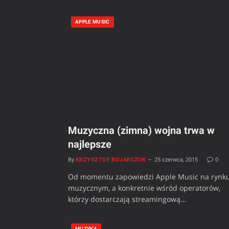
APPLE MUSIC
Muzyczna (zimna) wojna trwa w
najlepsze
By
KRZYSZTOF BOJARCZUK
25 czerwca, 2015
0
Od momentu zapowiedzi Apple Music na rynk
muzycznym, a konkretnie wśród operatorów,
którzy dostarczają streamingową…
MUZYKA