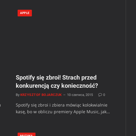
APPLE
Spotify się zbroi! Strach przed
konkurencją czy konieczność?
By
KRZYSZTOF BOJARCZUK
10 czerwca, 2015
0
u
Spotify się zbroi i zbiera mówiąc kolokwialnie
kasę, bo w obliczu premiery Apple Music, jak…
MUZYKA