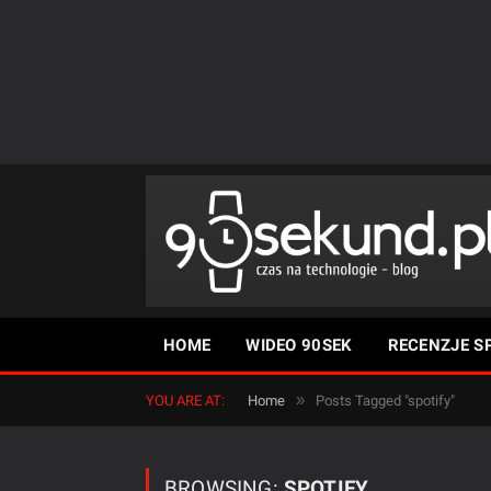
HOME
WIDEO 90SEK
RECENZJE S
»
YOU ARE AT:
Home
Posts Tagged "spotify"
BROWSING:
SPOTIFY