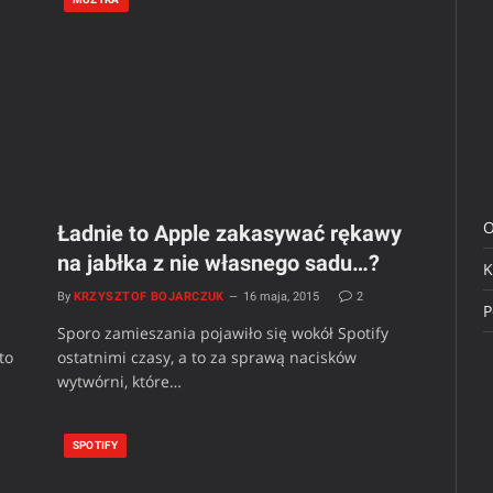
O
Ładnie to Apple zakasywać rękawy
na jabłka z nie własnego sadu…?
K
By
KRZYSZTOF BOJARCZUK
16 maja, 2015
2
P
Sporo zamieszania pojawiło się wokół Spotify
to
ostatnimi czasy, a to za sprawą nacisków
wytwórni, które…
SPOTIFY