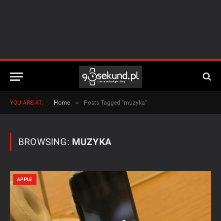
»
YOU ARE AT:
Home
Posts Tagged "muzyka"
BROWSING:
MUZYKA
APPLE