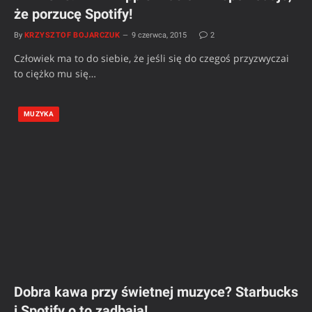
że porzucę Spotify!
By
KRZYSZTOF BOJARCZUK
9 czerwca, 2015
2
Człowiek ma to do siebie, że jeśli się do czegoś przyzwyczai
to ciężko mu się…
MUZYKA
Dobra kawa przy świetnej muzyce? Starbucks
i Spotify o to zadbają!