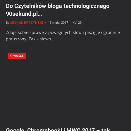
Do Czytelników bloga technologicznego
90sekund.pl…
By
MICHAŁ BROŻYŃSKI
15 maja, 2017
29
Zdaję sobie sprawę z powagi tych słów i piszę je ogromnie
poruszony. Tak – słowo…
4-VIOLET
Google, Chromebooki i MWC 2017 – tak,