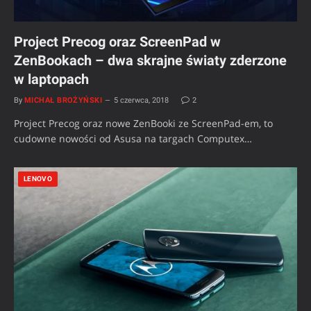
Project Precog oraz ScreenPad w
ZenBookach – dwa skrajne światy zderzone
w laptopach
By
MICHAŁ BROŻYŃSKI
5 czerwca, 2018
2
Project Precog oraz nowe ZenBooki ze ScreenPad-em, to
cudowne nowości od Asusa na targach Computex…
LENOVO