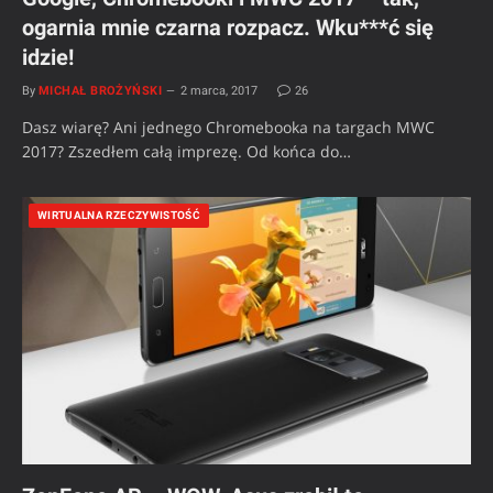
ogarnia mnie czarna rozpacz. Wku***ć się
idzie!
By
MICHAŁ BROŻYŃSKI
2 marca, 2017
26
Dasz wiarę? Ani jednego Chromebooka na targach MWC
2017? Zszedłem całą imprezę. Od końca do…
WIRTUALNA RZECZYWISTOŚĆ