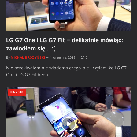
LG G7 One i LG G7 Fit – delikatnie mówiąc:
zawiodłem się… :(
By
MICHAŁ BROŻYŃSKI
1 września, 2018
0
Nie oczekiwałem nie wiadomo czego, ale liczyłem, że LG G7
One i LG G7 Fit będą…
IFA 2018