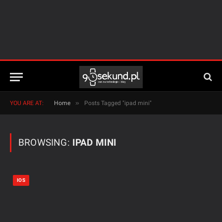
»
YOU ARE AT:
Home
Posts Tagged "ipad mini"
BROWSING:
IPAD MINI
IOS