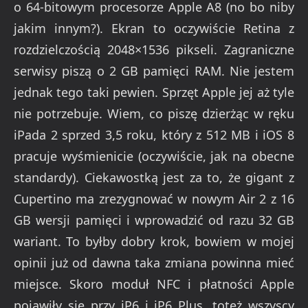
o 64-bitowym procesorze Apple A8 (no bo niby
jakim innym?). Ekran to oczywiście Retina z
rozdzielczością 2048×1536 pikseli. Zagraniczne
serwisy piszą o 2 GB pamięci RAM. Nie jestem
jednak tego taki pewien. Sprzęt Apple jej aż tyle
nie potrzebuje. Wiem, co piszę dzierżąc w ręku
iPada 2 sprzed 3,5 roku, który z 512 MB i iOS 8
pracuje wyśmienicie (oczywiście, jak na obecne
standardy). Ciekawostką jest za to, że gigant z
Cupertino ma zrezygnować w nowym Air 2 z 16
GB wersji pamięci i wprowadzić od razu 32 GB
wariant. To byłby dobry krok, bowiem w mojej
opinii już od dawna taka zmiana powinna mieć
miejsce. Skoro moduł NFC i płatności Apple
pojawiły się przy iP6 i iP6 Plus, toteż wszyscy