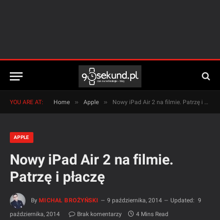
»
»
YOU ARE AT:
Home
Apple
Nowy iPad Air 2 na filmie. Patrzę i płaczę
APPLE
Nowy iPad Air 2 na filmie.
Patrzę i płaczę
By
MICHAŁ BROŻYŃSKI
9 października, 2014
Updated:
9
października, 2014
Brak komentarzy
4 Mins Read