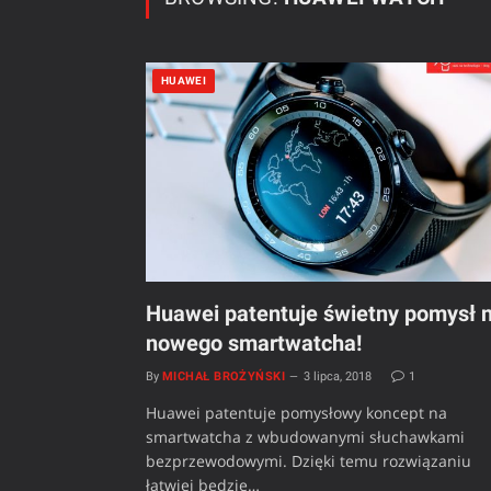
HUAWEI
Huawei patentuje świetny pomysł 
nowego smartwatcha!
By
MICHAŁ BROŻYŃSKI
3 lipca, 2018
1
Huawei patentuje pomysłowy koncept na
smartwatcha z wbudowanymi słuchawkami
bezprzewodowymi. Dzięki temu rozwiązaniu
łatwiej będzie…