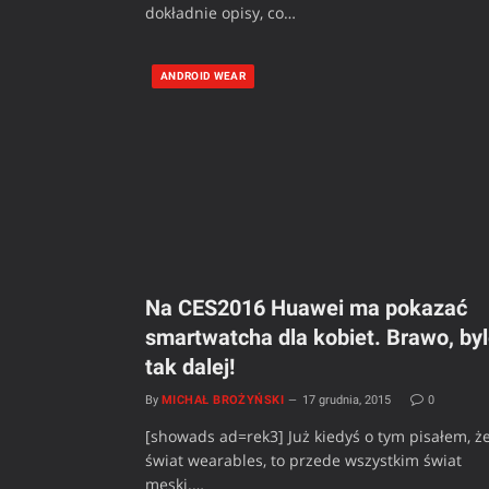
dokładnie opisy, co…
ANDROID WEAR
Na CES2016 Huawei ma pokazać
smartwatcha dla kobiet. Brawo, by
tak dalej!
By
MICHAŁ BROŻYŃSKI
17 grudnia, 2015
0
[showads ad=rek3] Już kiedyś o tym pisałem, ż
świat wearables, to przede wszystkim świat
męski.…