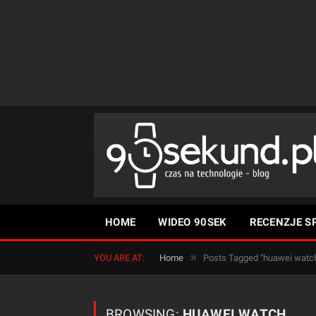
HOME
WIDEO 90SEK
RECENZJE S
»
YOU ARE AT:
Home
Posts Tagged "huawei watc
BROWSING:
HUAWEI WATCH