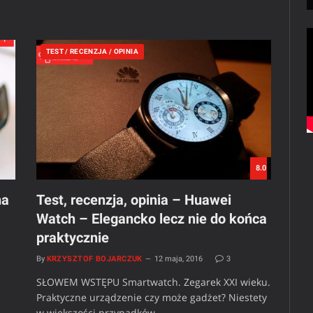
TEST / RECENZJA / OPINIA
8.0
na
Test, recenzja, opinia – Huawei
Watch – Elegancko lecz nie do końca
praktycznie
By
KRZYSZTOF BOJARCZUK
12 maja, 2016
3
SŁOWEM WSTĘPU Smartwatch. Zegarek XXI wieku.
Praktyczne urządzenie czy może gadżet? Niestety
w większości przypadków…