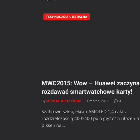
TECHNOLOGIA UBIERALNA
MWC2015: Wow – Huawei zaczyna
rozdawać smartwatchowe karty!
By
MICHAŁ BROŻYŃSKI
1 marca, 2015
3
Szafirowe szkło, ekran AMOLED 1,4 cala z
rozdzielczością 400×400 px o gęstości ułożenia
pikseli na…