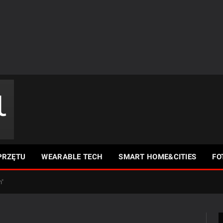
PRZĘTU
WEARABLE TECH
SMART HOME&CITIES
FO
h"