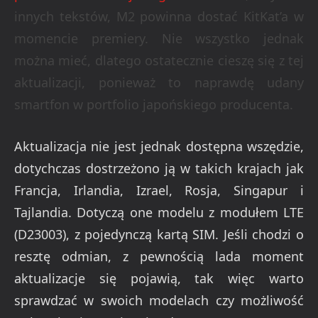
innych tekstów, M2 powinna dostać KitKat’a w
momencie premiery. Nie wszystko jednak
można mieć, dlatego ostatecznie cieszę się z tej
aktualizacji, ponieważ to naprawdę udany
smartfon w portfolio japońskiego producenta.
Aktualizacja nie jest jednak dostępna wszędzie,
dotychczas dostrzeżono ją w takich krajach jak
Francja, Irlandia, Izrael, Rosja, Singapur i
Tajlandia. Dotyczą one modelu z modułem LTE
(D23003), z pojedynczą kartą SIM. Jeśli chodzi o
resztę odmian, z pewnością lada moment
aktualizacje się pojawią, tak więc warto
sprawdzać w swoich modelach czy możliwość