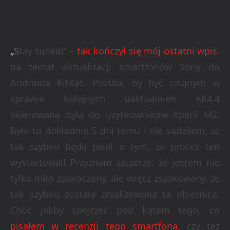
„
S
tay tuned!” –
tak kończył się mój ostatni wpis
,
na temat aktualizacji smartfonów Sony do
Androida KitKat. Prośba, by być czujnym w
sprawie kolejnych uaktualnień KK4.4
skierowana była do użytkowników Xperii M2.
Było to dokładnie 5 dni temu i nie sądziłem, że
tak szybko będę pisał o tym, że proces ten
wystartował! Przyznam szczerze, że jestem nie
tylko miło zaskoczony, ale wręcz zszokowany, że
tak szybko została zrealizowana ta obietnica.
Choć jakby spojrzeć pod kątem tego, co
pisałem w recenzji tego smartfona
, czy tez