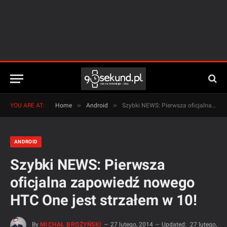
»
»
YOU ARE AT:
Home
Android
Szybki NEWS: Pierwsza oficjalna zapowiedź nowego HTC One jest strzałem w 10!
ANDROID
Szybki NEWS: Pierwsza
oficjalna zapowiedź nowego
HTC One jest strzałem w 10!
By
MICHAŁ BROŻYŃSKI
27 lutego, 2014
Updated:
27 lutego,