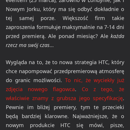
eventem (25 marca), zarówno w Londynie, jak i
Nowym Jorku, który ma się odbyć dokładnie o
tej samej porze. Większość firm takie
zaproszenia formułuje maksymalnie na 7-14 dni
przed premierą. Ale ponad miesiąc? Ale
każda
rzecz ma swój czas
…
Wygląda na to, że to nowa strategia HTC, który
chce napompować przedpremierową atmosferę
do granic możliwości.
To nic, że wyciekły już
zdjęcia nowego flagowca
.
Co z tego, że
właściwie znamy z grubsza jego specyfikację
.
Pewnie im bliżej premiery, tym te przecieki
będą bardziej klarowne. Najważniejsze, że o
nowym produkcie HTC się mówi, pisze,