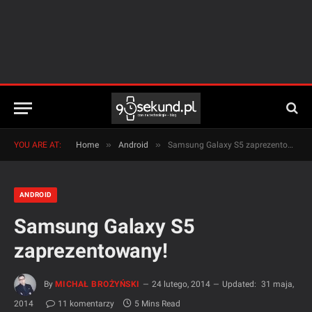
»
»
YOU ARE AT:
Home
Android
Samsung Galaxy S5 zaprezentowany!
ANDROID
Samsung Galaxy S5
zaprezentowany!
By
MICHAŁ BROŻYŃSKI
24 lutego, 2014
Updated:
31 maja,
2014
11 komentarzy
5 Mins Read