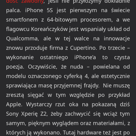
dość zawodny
, jeśli nie przyłożymy dokładnie
palca. iPhone 5S jest pierwszym na świecie
smartfonem z 64-bitowym procesorem, a we
flagowcu Koreańczyków jest wspaniały układ od
Qualcomma, ale w tej walce na innowacje
znowu przoduje firma z Cupertino. Po trzecie –
wykonanie ostatniego iPhone’a to czysta
poezja. Oczywiście, że nuda – powielana od
modelu oznaczonego cyferką 4, ale estetycznie
sprawiająca masę przyjemnej frajdy. Nie muszę
zresztą sięgać w tym względzie po przykład
Apple. Wystarczy rzut oka na pokazaną dziś
Sony Xperię Z2, żeby zachwycić się wciąż tym
samym, pięknym wyglądem oraz materiałami, z
których ją wykonano. Tutaj hardware też jest po