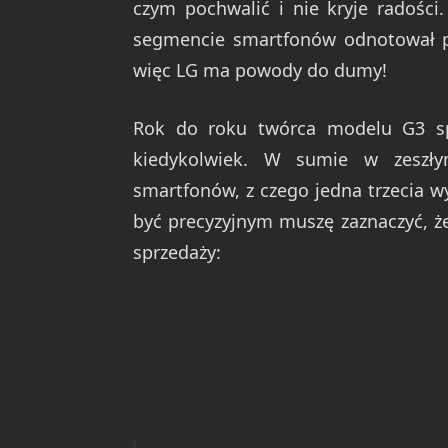
czym pochwalić i nie kryje radośc
segmencie smartfonów odnotował po 
więc LG ma powody do dumy!
Rok do roku twórca modelu G3 spr
kiedykolwiek. W sumie w zeszły
smartfonów, z czego jedna trzecia 
być precyzyjnym muszę zaznaczyć, ż
sprzedaży: