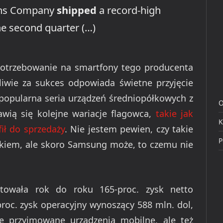
ons Company
shipped
a record-high
he second quarter (…)
potrzebowanie na smartfony tego producenta
pliwie za sukces odpowiada świetne przyjęcie
popularna seria urządzeń średniopółkowych z
O
jawią się kolejne wariacje flagowca,
takie jak
K
ił do sprzedaży
. Nie jestem pewien, czy takie
P
okiem, ale skoro Samsung może, to czemu nie
towała rok do roku 165-proc. zysk netto
proc. zysk operacyjny wynoszący 588 mln. dol,
ze przyjmowane urządzenia mobilne, ale też