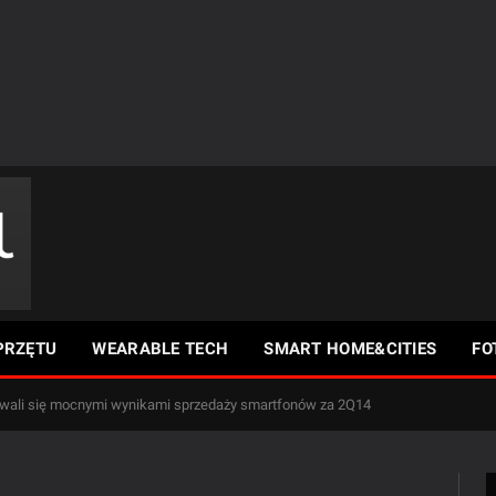
PRZĘTU
WEARABLE TECH
SMART HOME&CITIES
FO
wali się mocnymi wynikami sprzedaży smartfonów za 2Q14