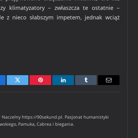
zy klimatyzatory – zwłaszcza te ostatnie –
ale z nieco słabszym impetem, jednak wciąż
cebook
Twitter
Pinterest
LinkedIn
Tumblr
Email
 Naczelny https://90sekund.pl. Pasjonat humanistyki
iwskiego, Pamuka, Cabrea i biegania.