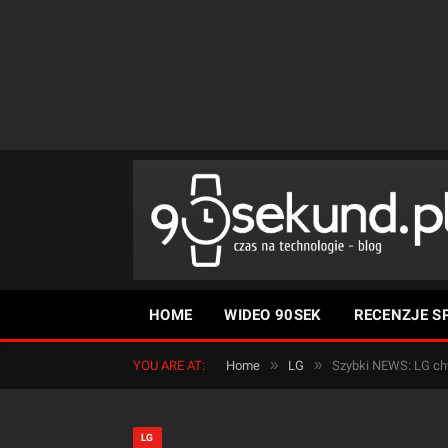
HOME
WIDEO 90SEK
RECENZJE S
»
»
YOU ARE AT:
Home
LG
Szybki NEWS: LG ch
LG