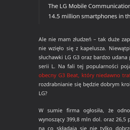
The LG Mobile Communicati
14.5 million smartphones in t
Ale nie mam złudzeń – tak duże za
nie wzięło się z kapelusza. Niewąt
słuchawki LG G3 oraz bardzo udana 
serii L. Na fali tej popularności po
obecny G3 Beat, który niedawno traf
rozdrabnianie się będzie dobrym kr
LG?
W sumie firma ogłosiła, że odno
wynoszący 399,8 mln dol. oraz 26,5 
na co składają się nie tylko dobr