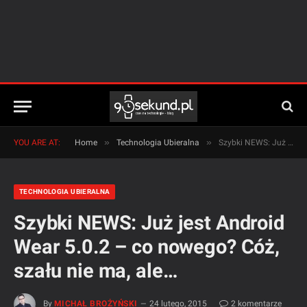
»
»
YOU ARE AT:
Home
Technologia Ubieralna
Szybki NEWS: Już jest Android Wear 5.0.2 – co nowego? Cóż, szału nie ma, ale…
TECHNOLOGIA UBIERALNA
Szybki NEWS: Już jest Android
Wear 5.0.2 – co nowego? Cóż,
szału nie ma, ale…
By
MICHAŁ BROŻYŃSKI
24 lutego, 2015
2 komentarze