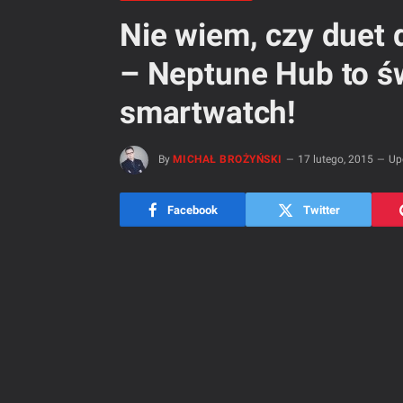
Nie wiem, czy duet 
– Neptune Hub to św
smartwatch!
By
MICHAŁ BROŻYŃSKI
17 lutego, 2015
Up
Facebook
Twitter