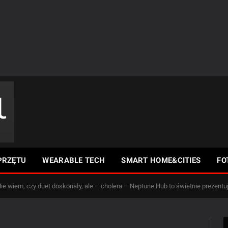
PRZĘTU
WEARABLE TECH
SMART HOME&CITIES
FO
ie wiem, czy duet doskonały, ale – cholera – Neptune Hub to świetnie prezentu