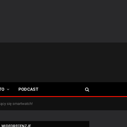
TO
PODCAST
jący się smartwatch!
WIDEORECENZJE