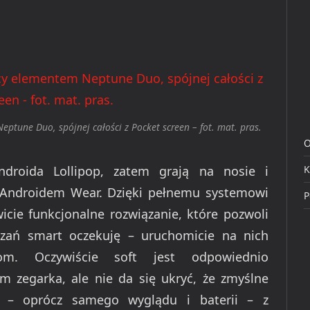
ptune Duo, spójnej całości z Pocket screen – fot. mat. pras.
O
droida Lollipop, zatem grają na nosie i
K
 Androidem Wear. Dzięki pełnemu systemowi
P
icie funkcjonalne rozwiązanie, które pozwoli
ązań smart oczekuję – uruchomicie na nich
om. Oczywiście soft jest odpowiednio
 zegarka, ale nie da się ukryć, że zmyślne
n – oprócz samego wyglądu i baterii – z