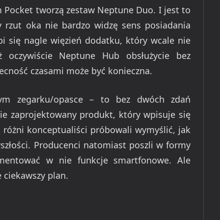
 Pocket tworzą zestaw Neptune Duo. I jest to
y rzut oka nie bardzo widzę sens posiadania
i się nagle więzień dodatku, który wcale nie
ż oczywiście Neptune Hub obsłużycie bez
becność czasami może być konieczna.
ym zegarku/opasce – to bez dwóch zdań
nie zaprojektowany produkt, który wpisuje się
 różni konceptualiści próbowali wymyślić, jak
złości. Producenci natomiast poszli w formy
ementować w nie funkcje smartfonowe. Ale
 ciekawszy plan.