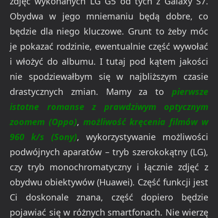
zdjęć wykonanych LG G5 od tych z Galaxy S7.
Obydwa w jego mniemaniu będą dobre, co
będzie dla niego kluczowe. Grunt to żeby móc
je pokazać rodzinie, ewentualnie część wywołać
i włożyć do albumu. I tutaj pod kątem jakości
nie spodziewałbym się w najbliższym czasie
drastycznych zmian. Mamy za to
pierwsze
istotne romanse z prawdziwym optycznym
zoomem (Oppo)
,
możliwość kręcenia filmów w
960 k/s (Sony)
, wykorzystywanie możliwości
podwójnych aparatów – tryb szerokokątny (LG),
czy tryb monochromatyczny i łącznie zdjęć z
obydwu obiektywów (Huawei). Część funkcji jest
Ci doskonale znana, część dopiero będzie
pojawiać się w różnych smartfonach. Nie wierzę