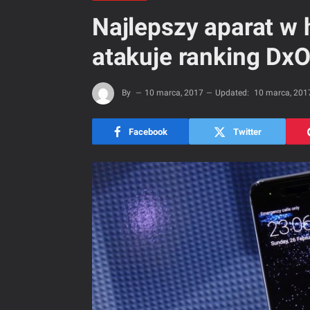
Najlepszy aparat w 
atakuje ranking Dx
By
10 marca, 2017
Updated:
10 marca, 201
Facebook
Twitter