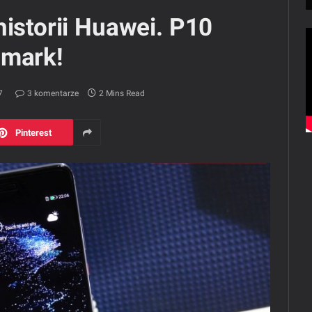
historii Huawei. P10
Omark!
7
3 komentarze
2 Mins Read
Pinterest