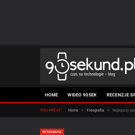
HOME
WIDEO 90SEK
RECENZJE S
»
»
YOU ARE AT:
Home
Fotografia
Najlepszy ap
FOTOGRAFIA