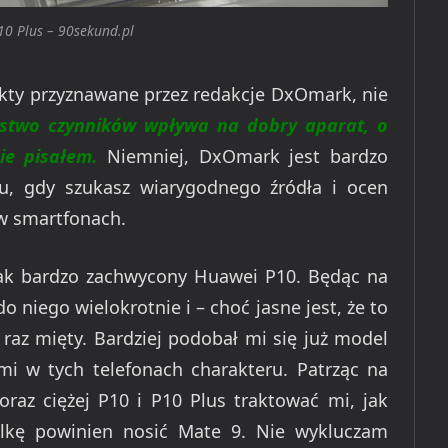
0 Plus – 90sekund.pl
nkty przyznawane przez redakcje DxOmark, nie
stwo czynników wpływa na dobry aparat, o
ie pisałem.
Niemniej, DxOmark jest bardzo
, gdy szukasz wiarygodnego źródła i ocen
w smartfonach.
tak bardzo zachwycony Huawei P10. Będąc na
 niego wielokrotnie i – choć jasne jest, że to
raz mięty. Bardziej podobał mi się już model
 mi w tych telefonach charakteru. Patrząc na
oraz ciężej P10 i P10 Plus traktować mi, jak
ulkę powinien nosić Mate 9. Nie wykluczam