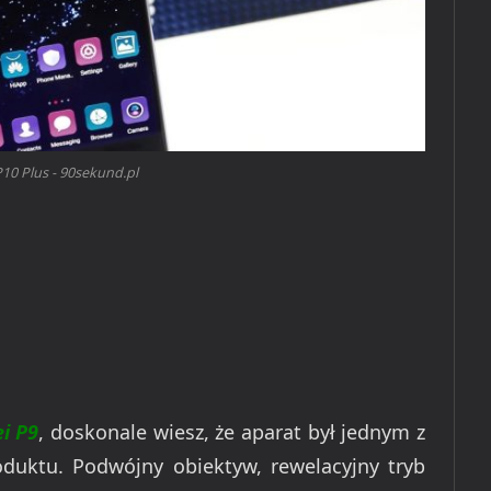
10 Plus - 90sekund.pl
i P9
, doskonale wiesz, że aparat był jednym z
duktu. Podwójny obiektyw, rewelacyjny tryb