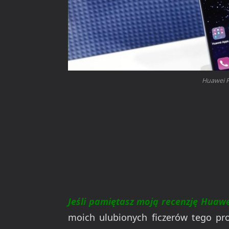
Huawei P
Jeśli pamiętasz moją recenzję Huawe
moich ulubionych ficzerów tego pro