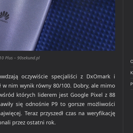
0 Plus – 90sekund.pl
O
K
awdzają oczywiście specjaliści z DxOmark i
P
ł w nim wynik równy 80/100. Dobry, ale mimo
wśród których liderem jest Google Pixel z 88
jawiły się odnośnie P9 to gorsze możliwości
najwięcej. Teraz przyszedł czas na weryfikację
nali przez ostatni rok.