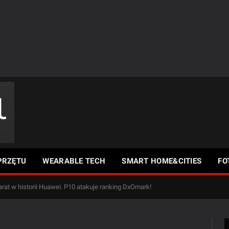
PRZĘTU
WEARABLE TECH
SMART HOME&CITIES
FO
arat w historii Huawei. P10 atakuje ranking DxOmark!