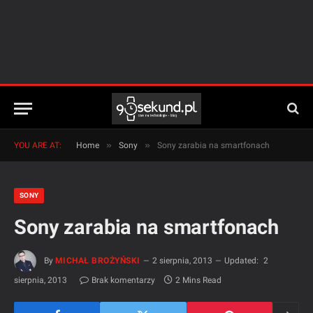
»
»
YOU ARE AT:
Home
Sony
Sony zarabia na smartfonach
SONY
Sony zarabia na smartfonach
By
MICHAŁ BROŻYŃSKI
2 sierpnia, 2013
Updated:
2
sierpnia, 2013
Brak komentarzy
2 Mins Read