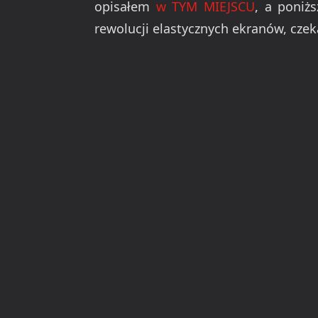
opisałem
w TYM MIEJSCU
, a poniż
rewolucji elastycznych ekranów, czek