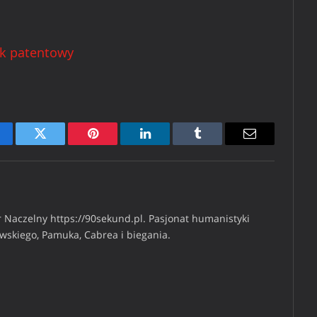
k patentowy
cebook
Twitter
Pinterest
LinkedIn
Tumblr
Email
 Naczelny https://90sekund.pl. Pasjonat humanistyki
iwskiego, Pamuka, Cabrea i biegania.