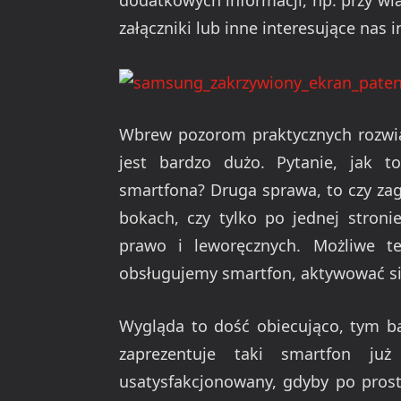
dodatkowych informacji, np. przy wi
załączniki lub inne interesujące nas 
Wbrew pozorom praktycznych rozwią
jest bardzo dużo. Pytanie, jak t
smartfona? Druga sprawa, to czy za
bokach, czy tylko po jednej stroni
prawo i leworęcznych. Możliwe te
obsługujemy smartfon, aktywować się
Wygląda to dość obiecująco, tym ba
zaprezentuje taki smartfon ju
usatysfakcjonowany, gdyby po prostu