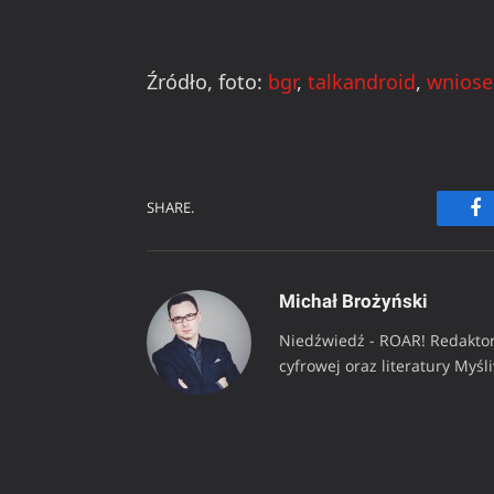
Źródło, foto:
bgr
,
talkandroid
,
wniose
SHARE.
Fa
Michał Brożyński
Niedźwiedź - ROAR! Redaktor
cyfrowej oraz literatury Myśl