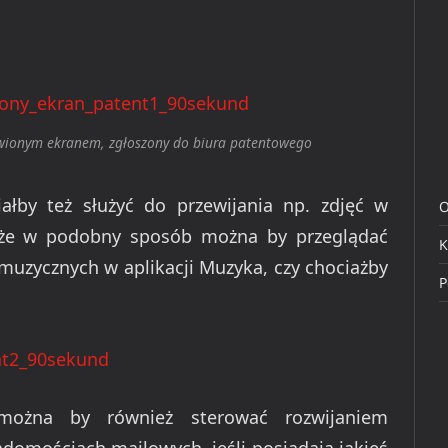
wionym ekranem, zgłoszony do biura patentowego
łby też służyć do przewijania np. zdjęć w
O
ć, że w podobny sposób można by przeglądać
K
muzycznych w aplikacji Muzyka, czy chociażby
P
można by również sterować rozwijaniem