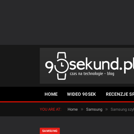
HOME
WIDEO 90SEK
RECENZJE S
»
»
YOU ARE AT:
Home
Samsung
Samsung szyku
SAMSUNG