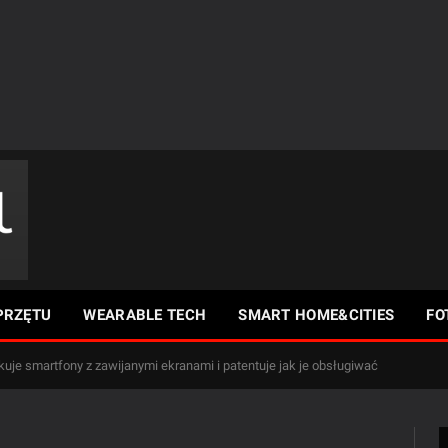
PRZĘTU
WEARABLE TECH
SMART HOME&CITIES
FO
je smartfony z zawijanymi ekranami i patentuje jak je obsługiwać