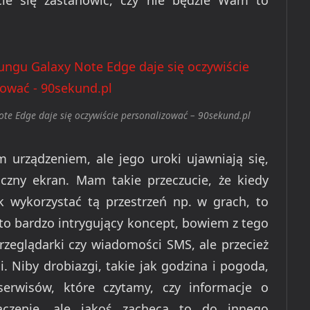
cie się zastanowić, czy nie będzie Wam to
te Edge daje się oczywiście personalizować – 90sekund.pl
urządzeniem, ale jego uroki ujawniają się,
zny ekran. Mam takie przeczucie, że kiedy
 wykorzystać tą przestrzeń np. w grach, to
 to bardzo intrygujący koncept, bowiem z tego
rzeglądarki czy wiadomości SMS, ale przecież
. Niby drobiazgi, takie jak godzina i pogoda,
erwisów, które czytamy, czy informacje o
łączenie, ale jakoś zachęca to do innego