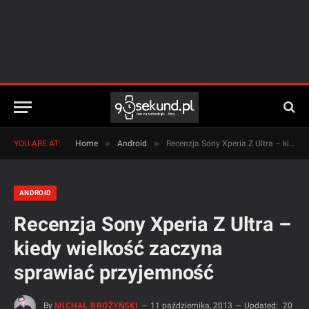
»
»
YOU ARE AT:
Home
Android
Recenzja Sony Xperia Z Ultra – kiedy wielkość zaczyna sprawiać przyjemność
ANDROID
Recenzja Sony Xperia Z Ultra –
kiedy wielkość zaczyna
sprawiać przyjemność
By
MICHAŁ BROŻYŃSKI
11 października, 2013
Updated:
20