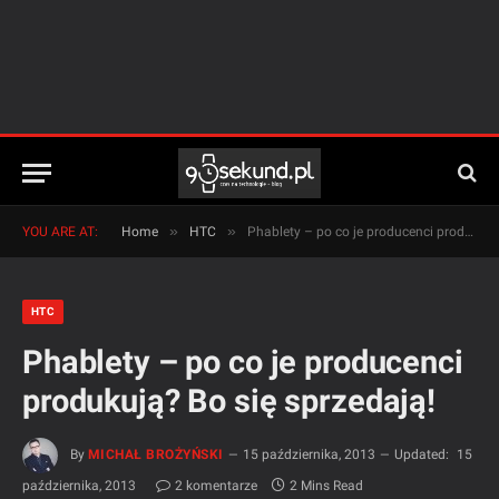
»
»
YOU ARE AT:
Home
HTC
Phablety – po co je producenci produkują? Bo się sprzedają!
HTC
Phablety – po co je producenci
produkują? Bo się sprzedają!
By
MICHAŁ BROŻYŃSKI
15 października, 2013
Updated:
15
października, 2013
2 komentarze
2 Mins Read