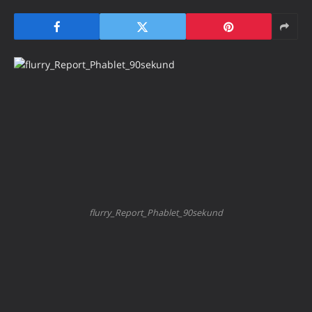
flurry_Report_Phablet_90sekund