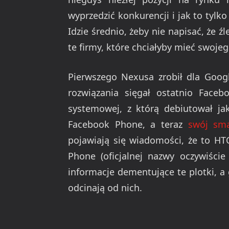
wyprzedzić konkurencji i jak to tylk
Idzie średnio, żeby nie napisać, że ź
te firmy, które chciałyby mieć swoje
Pierwszego Nexusa zrobił dla Googl
rozwiązania sięgał ostatnio Faceb
systemowej, z którą debiutował j
Facebook Phone, a teraz
swój sma
pojawiają się wiadomości, że to 
Phone (oficjalnej nazwy oczywiście
informacje dementujące te plotki, a 
odcinają od nich.