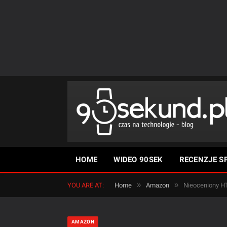
HOME
WIDEO 90SEK
RECENZJE S
»
»
YOU ARE AT:
Home
Amazon
Nieoceniony H
AMAZON