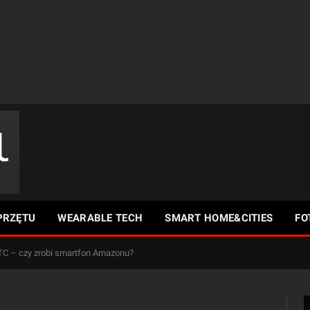
PRZĘTU
WEARABLE TECH
SMART HOME&CITIES
FO
TC – czy zrobi smartfon Amazonu?