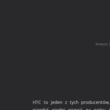
Amazon_S
HTC to jeden z tych producentów
niegdyś niezłej pozycji na rynku 