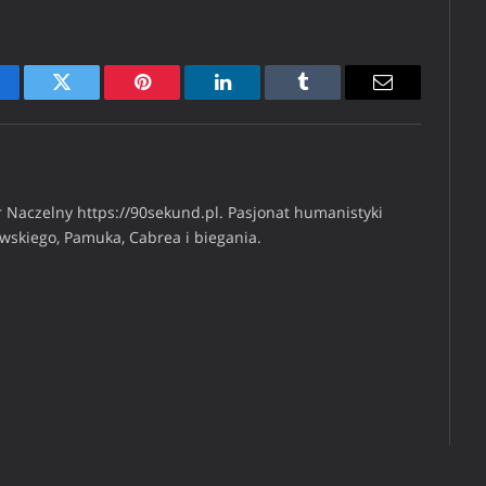
cebook
Twitter
Pinterest
LinkedIn
Tumblr
Email
 Naczelny https://90sekund.pl. Pasjonat humanistyki
iwskiego, Pamuka, Cabrea i biegania.