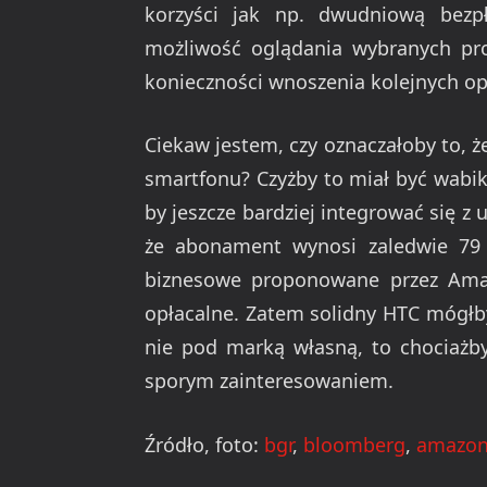
korzyści jak np. dwudniową bezp
możliwość oglądania wybranych pro
konieczności wnoszenia kolejnych opł
Ciekaw jestem, czy oznaczałoby to, 
smartfonu? Czyżby to miał być wabik
by jeszcze bardziej integrować się z
że abonament wynosi zaledwie 79 d
biznesowe proponowane przez Amazo
opłacalne. Zatem solidny HTC mógłby
nie pod marką własną, to chociażb
sporym zainteresowaniem.
Źródło, foto:
bgr
,
bloomberg
,
amazo