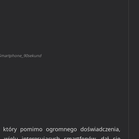
martphone_90sekund
, który pomimo ogromnego doświadczenia,
i wielu interesujących smartfonów, dał się