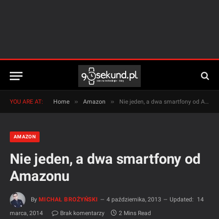
»
»
YOU ARE AT:
Home
Amazon
Nie jeden, a dwa smartfony od Amazonu
AMAZON
Nie jeden, a dwa smartfony od
Amazonu
By
MICHAŁ BROŻYŃSKI
4 października, 2013
Updated:
14
marca, 2014
Brak komentarzy
2 Mins Read