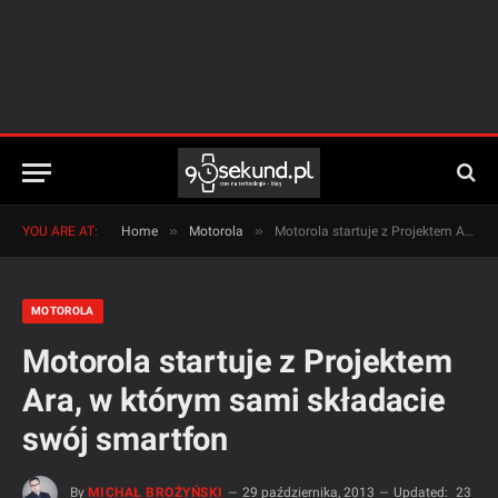
»
»
YOU ARE AT:
Home
Motorola
Motorola startuje z Projektem Ara, w którym sami składacie swój smartfon
MOTOROLA
Motorola startuje z Projektem
Ara, w którym sami składacie
swój smartfon
By
MICHAŁ BROŻYŃSKI
29 października, 2013
Updated:
23