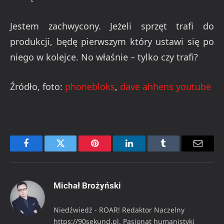
Jestem zachwycony. Jeżeli sprzęt trafi do
produkcji, będę pierwszym który ustawi się po
niego w kolejce. No właśnie – tylko czy trafi?
Źródło, foto:
phonebloks
,
dave ahhens youtube
Facebook
Twitter
Pinterest
LinkedIn
Tumblr
Email
Michał Brożyński
Niedźwiedź - ROAR! Redaktor Naczelny
https://90sekund.pl. Pasjonat humanistyki