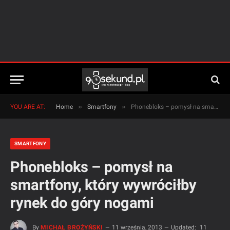
»
»
YOU ARE AT:
Home
Smartfony
Phonebloks – pomysł na smartfony, który wywróciłby rynek do góry nogami
SMARTFONY
Phonebloks – pomysł na
smartfony, który wywróciłby
rynek do góry nogami
By
MICHAŁ BROŻYŃSKI
11 września, 2013
Updated:
11