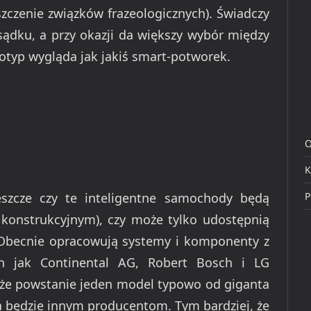
zczenie związków frazeologicznych). Świadczy
ądku, a przy okazji da większy wybór między
typ wygląda jak jakiś smart-potworek.
O
K
P
szcze czy te inteligentne samochody będą
konstrukcyjnym), czy może tylko udostępnią
Obecnie opracowują systemy i komponenty z
h jak Continental AG, Robert Bosch i LG
oże powstanie jeden model typowo od giganta
a będzie innym producentom. Tym bardziej, że