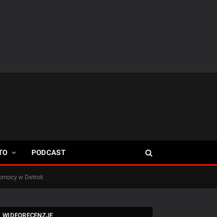
TO
PODCAST
omocy w Detroit
WIDEORECENZJE