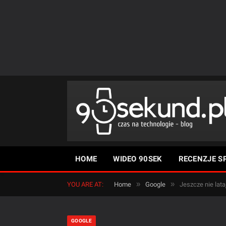
HOME
WIDEO 90SEK
RECENZJE S
»
»
YOU ARE AT:
Home
Google
Jeszcze nie lat
GOOGLE