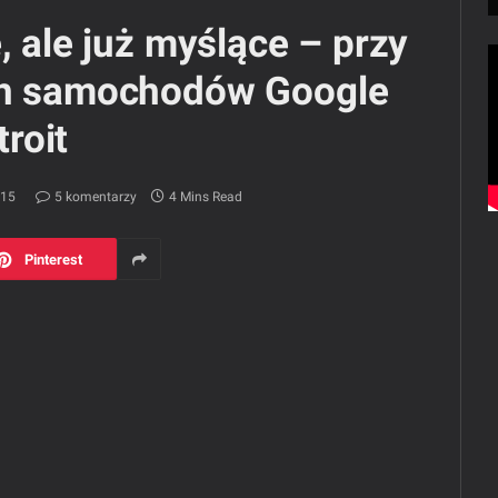
, ale już myślące – przy
ch samochodów Google
roit
015
5 komentarzy
4 Mins Read
Pinterest