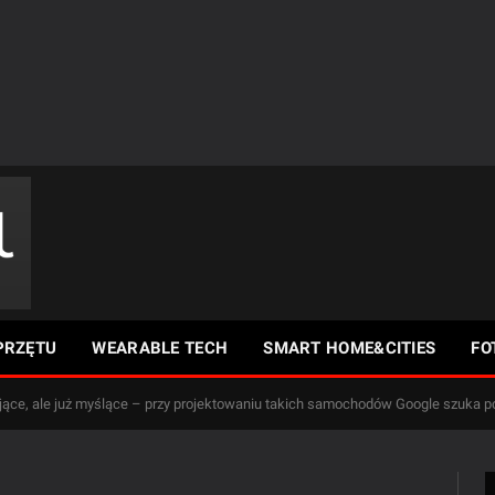
PRZĘTU
WEARABLE TECH
SMART HOME&CITIES
FO
ające, ale już myślące – przy projektowaniu takich samochodów Google szuka p