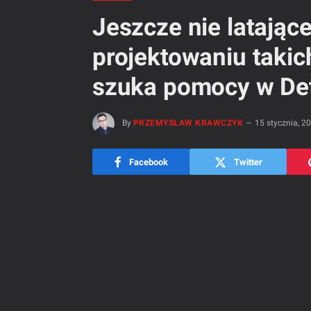
Jeszcze nie latające
projektowaniu taki
szuka pomocy w Det
By
PRZEMYSŁAW KRAWCZYK
15 stycznia, 2
Facebook
Twitter