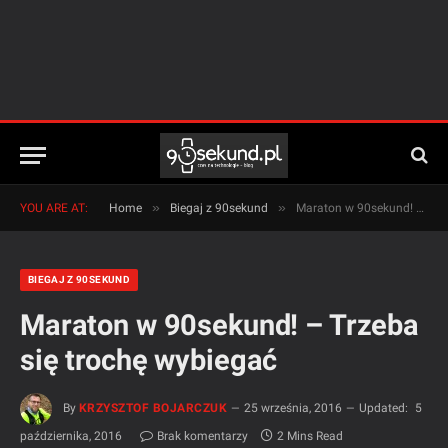
»
»
YOU ARE AT:
Home
Biegaj z 90sekund
Maraton w 90sekund! – Trzeba się trochę wybiegać
BIEGAJ Z 90SEKUND
Maraton w 90sekund! – Trzeba
się trochę wybiegać
By
KRZYSZTOF BOJARCZUK
25 września, 2016
Updated:
5
października, 2016
Brak komentarzy
2 Mins Read