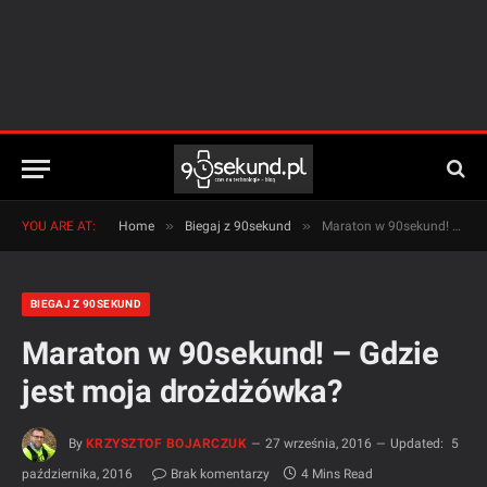
»
»
YOU ARE AT:
Home
Biegaj z 90sekund
Maraton w 90sekund! – Gdzie jest moja drożdżówka?
BIEGAJ Z 90SEKUND
Maraton w 90sekund! – Gdzie
jest moja drożdżówka?
By
KRZYSZTOF BOJARCZUK
27 września, 2016
Updated:
5
października, 2016
Brak komentarzy
4 Mins Read