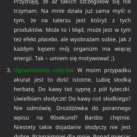
Przyznaję, że aż takich szczegółów się nie
trzymam. Na mnie działa już sama myśl o
tym, że na talerzu jest któryś z tych
produktów. Może to i błąd, może jest w tym
też efekt
placebo
, ale wyobrażam sobie, jak z
każdym kęsem mój organizm ma więcej
energii. Tak – umiem się motywować ;).
Ograniczenie cukrów.
W moim przypadku
akurat jest to dość istotne. Lubię słodką
herbatę. Do kawy też sypnę z pół łyżeczki.
Uwielbiam słodycze! Do kawy coś słodkiego?
Nie odmówię. Drożdżówka do porannego
wpisu na 90sekund? Bardzo chętnie.
Niestety takie dojadanie słodyczy nie jest
dobre. Przynajmniej dla mnie. Ponad miesiąc