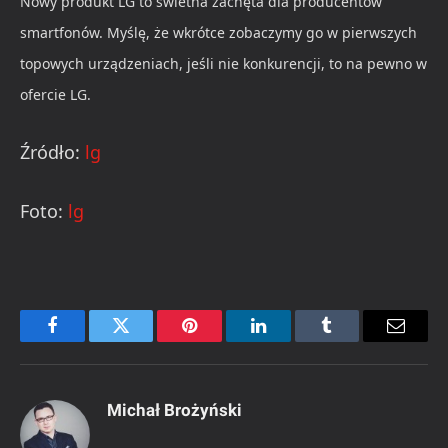
Nowy produkt LG to świetna zachęta dla producentów
smartfonów. Myślę, że wkrótce zobaczymy go w pierwszych
topowych urządzeniach, jeśli nie konkurencji, to na pewno w
ofercie LG.
Źródło:
lg
Foto:
lg
Facebook
Twitter
Pinterest
LinkedIn
Tumblr
Email
Michał Brożyński