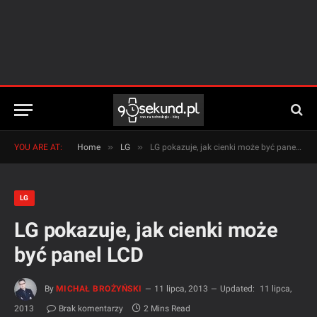
»
»
YOU ARE AT:
Home
LG
LG pokazuje, jak cienki może być panel LCD
LG
LG pokazuje, jak cienki może
być panel LCD
By
MICHAŁ BROŻYŃSKI
11 lipca, 2013
Updated:
11 lipca,
2013
Brak komentarzy
2 Mins Read