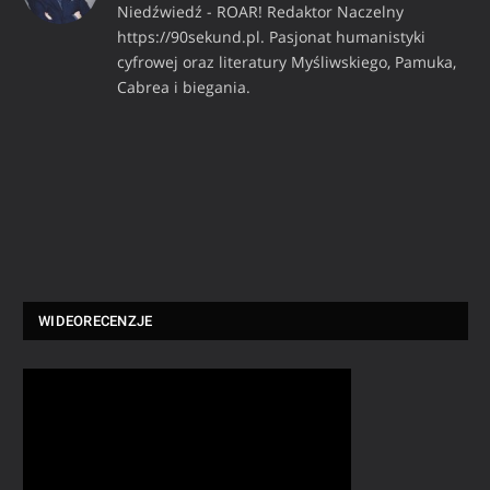
Niedźwiedź - ROAR! Redaktor Naczelny
https://90sekund.pl. Pasjonat humanistyki
cyfrowej oraz literatury Myśliwskiego, Pamuka,
Cabrea i biegania.
WIDEORECENZJE