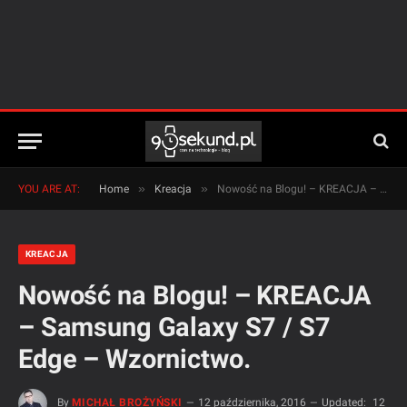
»
»
YOU ARE AT:
Home
Kreacja
Nowość na Blogu! – KREACJA – Samsung Galaxy S7 / S7 Edge – Wzornictwo.
KREACJA
Nowość na Blogu! – KREACJA
– Samsung Galaxy S7 / S7
Edge – Wzornictwo.
By
MICHAŁ BROŻYŃSKI
12 października, 2016
Updated:
12