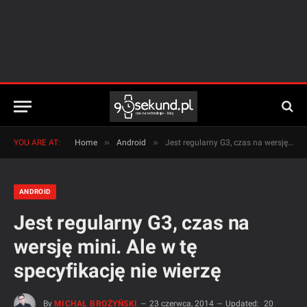
»
»
YOU ARE AT:
Home
Android
Jest regularny G3, czas na wersję mini. Ale w tę specyfikację nie wierzę
ANDROID
Jest regularny G3, czas na
wersję mini. Ale w tę
specyfikację nie wierzę
By
MICHAŁ BROŻYŃSKI
23 czerwca, 2014
Updated:
20