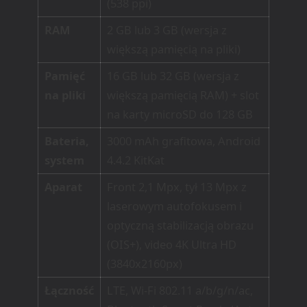
(538 ppi)
RAM
2 GB lub 3 GB (wersja z
większą pamięcią na pliki)
Pamięć
16 GB lub 32 GB (wersja z
na pliki
większą pamięcią RAM) + slot
na karty microSD do 128 GB
Bateria,
3000 mAh grafitowa, Android
system
4.4.2 KitKat
Aparat
Front 2,1 Mpx, tył 13 Mpx z
laserowym autofokusem i
optyczną stabilizacją obrazu
(OIS+), video 4K Ultra HD
(3840x2160px)
Łączność
LTE, Wi-Fi 802.11 a/b/g/n/ac,