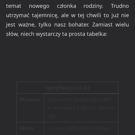
temat nowego członka rodziny. Trudno
utrzymać tajemnicę, ale w tej chwili to już nie
jest ważne, tylko nasz bohater. Zamiast wielu
słów, niech wystarczy ta prosta tabelka:
Specyfikacja LG G3
Procesor
Qualcomm Snapdragon 801,
4-rdzeniowy 2.46GHz, Adreno
330
Ekran
5,5 cala, QHD 2560×1440 px