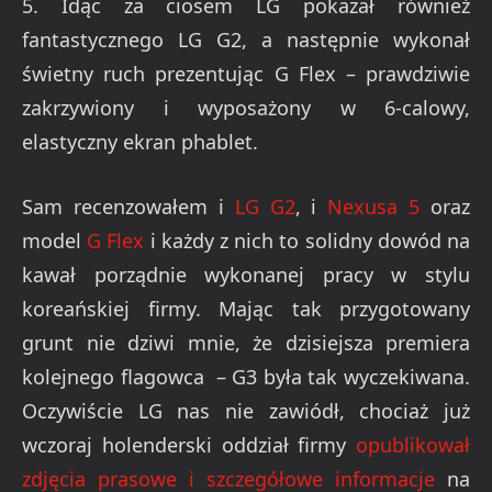
5. Idąc za ciosem LG pokazał również
fantastycznego LG G2, a następnie wykonał
świetny ruch prezentując G Flex – prawdziwie
zakrzywiony i wyposażony w 6-calowy,
elastyczny ekran phablet.
Sam recenzowałem i
LG G2
, i
Nexusa 5
oraz
model
G Flex
i każdy z nich to solidny dowód na
kawał porządnie wykonanej pracy w stylu
koreańskiej firmy. Mając tak przygotowany
grunt nie dziwi mnie, że dzisiejsza premiera
kolejnego flagowca – G3 była tak wyczekiwana.
Oczywiście LG nas nie zawiódł, chociaż już
wczoraj holenderski oddział firmy
opublikował
zdjęcia prasowe i szczegółowe informacje
na