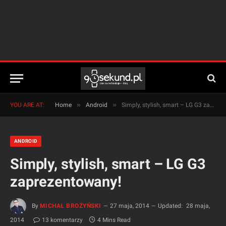
»
»
YOU ARE AT:
Home
Android
Simply, stylish, smart – LG G3 zaprezentowany!
ANDROID
Simply, stylish, smart – LG G3
zaprezentowany!
By
MICHAŁ BROŻYŃSKI
27 maja, 2014
Updated:
28 maja,
2014
13 komentarzy
4 Mins Read