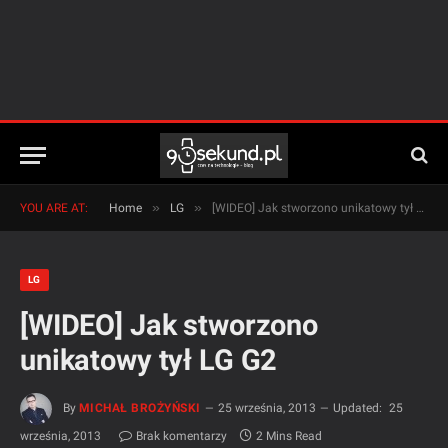
»
»
YOU ARE AT:
Home
LG
[WIDEO] Jak stworzono unikatowy tył LG G2
LG
[WIDEO] Jak stworzono
unikatowy tył LG G2
By
MICHAŁ BROŻYŃSKI
25 września, 2013
Updated:
25
września, 2013
Brak komentarzy
2 Mins Read