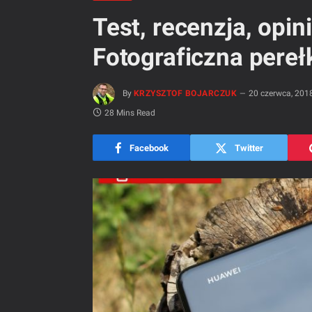
Test, recenzja, opi
Fotograficzna pereł
By
KRZYSZTOF BOJARCZUK
20 czerwca, 201
28 Mins Read
Facebook
Twitter