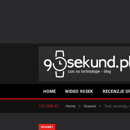
HOME
WIDEO 90SEK
RECENZJE S
»
»
YOU ARE AT:
Home
Huawei
Test, recenzja,
HUAWEI