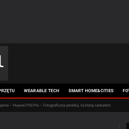
PRZĘTU
WEARABLE TECH
SMART HOME&CITIES
FO
 opinia – Huawei P20 Pro – Fotograficzna perełka, na którą czekałem