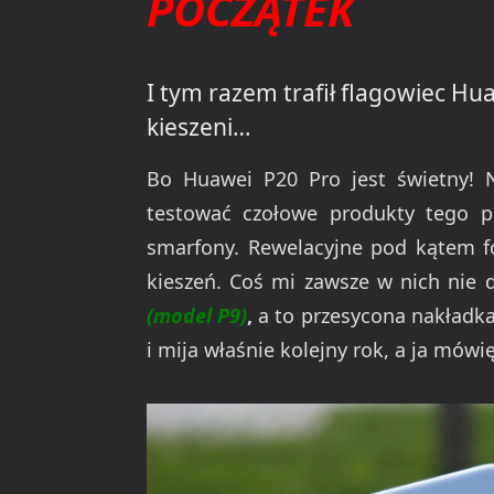
POCZĄTEK
I tym razem trafił flagowiec Hua
kieszeni…
Bo Huawei P20 Pro jest świetny! 
testować czołowe produkty tego pr
smarfony. Rewelacyjne pod kątem fo
kieszeń. Coś mi zawsze w nich nie 
(model P9)
,
a to przesycona nakładka
i mija właśnie kolejny rok, a ja mówi