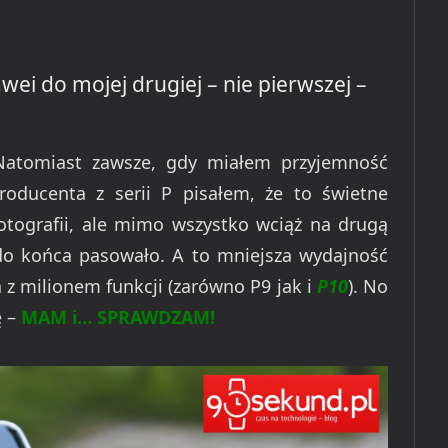
wei do mojej drugiej – nie pierwszej –
Natomiast zawsze, gdy miałem przyjemność
oducenta z serii P pisałem, że to świetne
tografii, ale mimo wszystko wciąż na drugą
do końca pasowało. A to mniejsza wydajność
 z milionem funkcji (zarówno P9 jak i
P10
). No
ę –
MAM i… SPRAWDZAM!