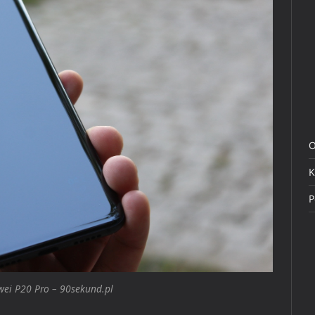
O
K
P
ei P20 Pro – 90sekund.pl