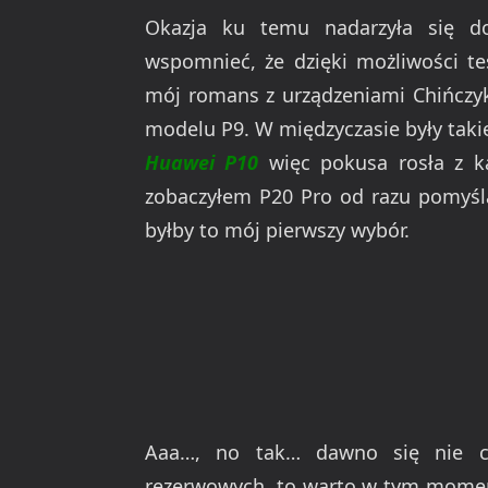
Okazja ku temu nadarzyła się d
wspomnieć, że dzięki możliwości te
mój romans z urządzeniami Chińczyk
modelu P9. W międzyczasie były tak
Huawei P10
więc pokusa rosła z 
zobaczyłem P20 Pro od razu pomyśla
byłby to mój pierwszy wybór.
Aaa…, no tak… dawno się nie cz
rezerwowych, to warto w tym momenc