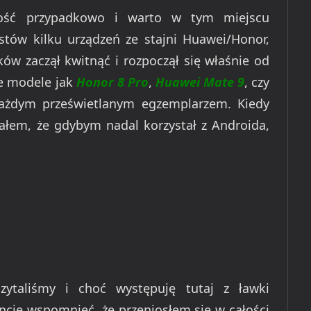
ość przypadkowo i warto w tym miejscu
stów kilku urządzeń ze stajni Huawei/Honor,
ów zaczął kwitnąć i rozpoczął się właśnie od
ie modele jak
Honor 8 Pro
,
Huawei Mate 9
, czy
każdym prześwietlanym egzemplarzem. Kiedy
łem, że gdybym nadal korzystał z Androida,
ytaliśmy i choć występuję tutaj z ławki
ie wspomnieć, że przeniosłem się w całości