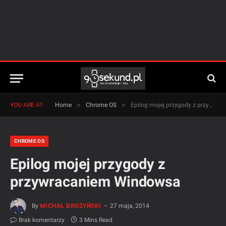
»
»
YOU ARE AT:
Home
Chrome OS
Epilog mojej przygody z przywracaniem Windowsa
CHROME OS
Epilog mojej przygody z
przywracaniem Windowsa
By
MICHAŁ BROŻYŃSKI
27 maja, 2014
Brak komentarzy
3 Mins Read