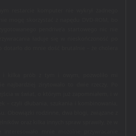
ym restarcie komputer nie wykrył żadnego
że nie mogę skorzystać z napędu DVD-ROM, bo
zygotowanego pendrive’a startowego nic nie
rzywracania ładuje się w nieskończoność po
o dotarło do mnie dość brutalnie – że cholera
e i kilka prób z tym i owym, pozwoliło mi
e najbardziej zirytowało to dwie rzeczy. Po
ścia w świat, o którym już zapomniałem, i w
k – czyli dłubania, szukania i kombinowania,
su. Obowiązki rodzinne, dwa blogi, związane z
lników oraz kilka innych spraw sprawiły, że w
ie interesowało mnie mozolne przywracanie