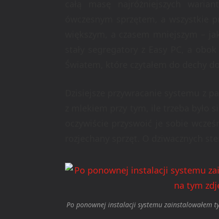
całą masę najróżniejszych warian
ówczesnym sprzętem, a wszystkie 
większym, a czasem mniejszym – jak
stały segregatory z Easy PC, a obok
Światem, które czytałem do dechy do
Dzisiejsze przywracanie systemu z pa
z mlekiem przy tym, ile trzeba było
oczywiście przyswoić je sobie wcześn
rozjechany sprzęt. O dziwacznych s
Po ponownej instalacji systemu zainstalowałem ty