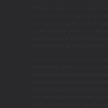
Dlatego, kiedy po moim wymuszon
dysku, a przy okazji okazało się, 
padł mi kilka tygodni temu, a z pr
jestem w stanie zrobić, bo menu p
czym restartuje w kółko komputer, t
– nie wiem jak z tej sytuacji wybrnąć!
Oczywiście szperanie po Interneci
zainstalować system, ale to co mni
pierwsze konieczność ponownego wej
którym lubowałem się jako nastolate
na co dzisiaj po prostu nie mam cza
nimi zobowiązania wobec Was – czyte
takich okolicznościach zupełnie n