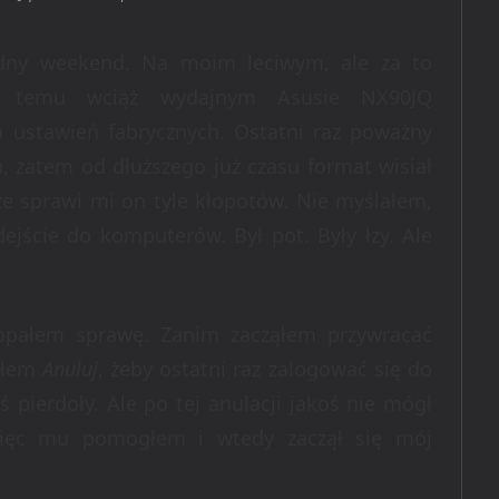
dny weekend. Na moim leciwym, ale za to
ki temu wciąż wydajnym Asusie NX90JQ
 ustawień fabrycznych. Ostatni raz poważny
, zatem od dłuższego już czasu format wisiał
że sprawi mi on tyle kłopotów. Nie myślałem,
ejście do komputerów. Był pot. Były łzy. Ale
kopałem sprawę. Zanim zacząłem przywracać
nąłem
Anuluj
, żeby ostatni raz zalogować się do
 pierdoły. Ale po tej anulacji jakoś nie mógł
więc mu pomogłem i wtedy zaczął się mój