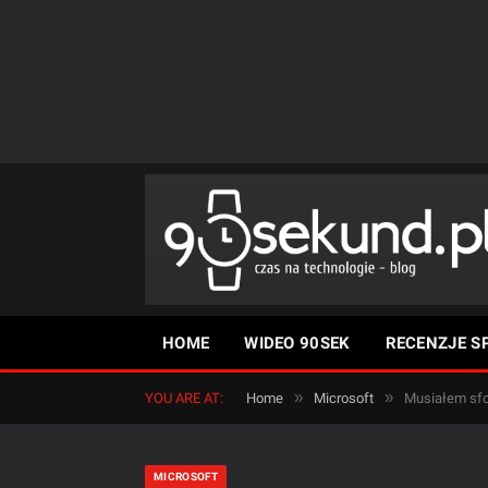
HOME
WIDEO 90SEK
RECENZJE S
»
»
YOU ARE AT:
Home
Microsoft
Musiałem sfo
MICROSOFT