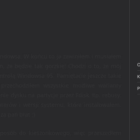
ndowsa. W końcu to ja zawiniłem i musiałem
O
, że będzie tak gorzkie! Chodzi o to, że mój
trolą Windowsa 95. Pamiętacie jeszcze takie
K
przechodziłem wszystkie możliwe warianty
P
nie dysku na partycje przez Fdisk itp. rebusy.
terów i wersji systemu, które instalowałem.
za pan brat ;)
sposób do kieszonkowego, więc przeszedłem