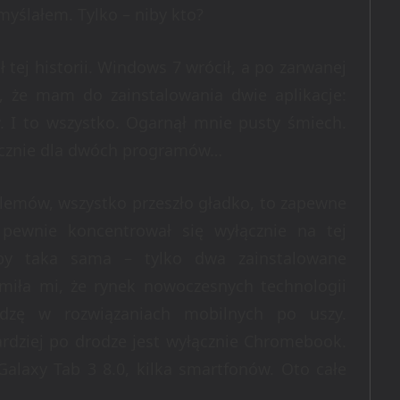
yślałem. Tylko – niby kto?
ł tej historii. Windows 7 wrócił, a po zarwanej
, że mam do zainstalowania dwie aplikacje:
. I to wszystko. Ogarnął mnie pusty śmiech.
yłącznie dla dwóch programów…
blemów, wszystko przeszło gładko, to zapewne
 pewnie koncentrował się wyłącznie na tej
aby taka sama – tylko dwa zainstalowane
miła mi, że rynek nowoczesnych technologii
edzę w rozwiązaniach mobilnych po uszy.
rdziej po drodze jest wyłącznie Chromebook.
alaxy Tab 3 8.0, kilka smartfonów. Oto całe