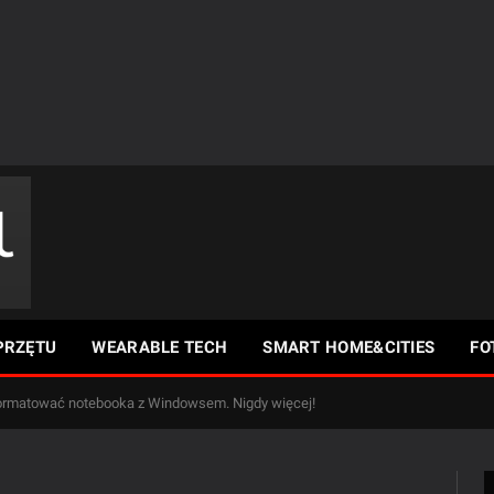
PRZĘTU
WEARABLE TECH
SMART HOME&CITIES
FO
rmatować notebooka z Windowsem. Nigdy więcej!