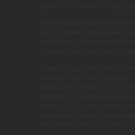
systemu.
Niech to zrobi ktoś inny
– pom
O drugą irytację przyprawił mnie fina
nocce i połowie soboty okazało się
przeglądarkę Chrome oraz IrfanView
Tyle pracy, determinacji, walki – w
Oczywiście, gdyby nie było tych pro
ten wpis miałby inny charakter i
zaskakującej puencie, bo ta był
programy. Ale ta przygoda uświado
zmienił się nie do poznania. Si
Komputerem, z którym jest mi najba
Obok tablety – iPad oraz Samsung G
moje biuro.