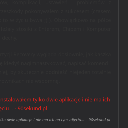
tów, komplikacji, ustawień i problemów z
przeszkody pokonywałem z sukcesem (czasem
 to w życiu bywa ;) ). Obowiązkowo na półce
 leżały stosiki z Enterem, Chipem i Komputer
 dechy.
rtycji Recovery wygląda dosłownie, jak kaszka
 się kiedyś nagimnastykować, napisać komend i
iej, by skutecznie podnieść niejeden totalnie
terownikach nie wspomnę.
lko dwie aplikacje i nie ma ich na tym zdjęciu… – 90sekund.pl