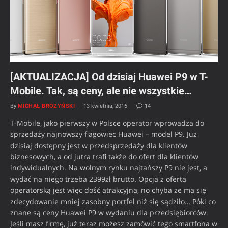
[AKTUALIZACJA] Od dzisiaj Huawei P9 w T-
Mobile. Tak, są ceny, ale nie wszystkie…
By
MICHAŁ BROŻYŃSKI
13 kwietnia, 2016
14
T-Mobile, jako pierwszy w Polsce operator wprowadza do
sprzedaży najnowszy flagowiec Huawei – model P9. Już
dzisiaj dostępny jest w przedsprzedaży dla klientów
biznesowych, a od jutra trafi także do ofert dla klientów
indywidualnych. Na wolnym rynku najtańszy P9 nie jest, a
wydać na niego trzeba 2399zł brutto. Opcja z ofertą
operatorską jest więc dość atrakcyjna, no chyba że ma się
zdecydowanie mniej zasobny portfel niż się sądziło… Póki co
znane są ceny Huawei P9 w wydaniu dla przedsiębiorców.
Jeśli masz firmę, już teraz możesz zamówić tego smartfona w