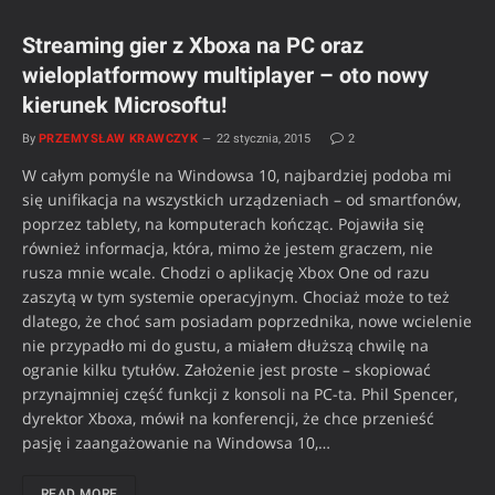
Streaming gier z Xboxa na PC oraz
wieloplatformowy multiplayer – oto nowy
kierunek Microsoftu!
By
PRZEMYSŁAW KRAWCZYK
22 stycznia, 2015
2
W całym pomyśle na Windowsa 10, najbardziej podoba mi
się unifikacja na wszystkich urządzeniach – od smartfonów,
poprzez tablety, na komputerach kończąc. Pojawiła się
również informacja, która, mimo że jestem graczem, nie
rusza mnie wcale. Chodzi o aplikację Xbox One od razu
zaszytą w tym systemie operacyjnym. Chociaż może to też
dlatego, że choć sam posiadam poprzednika, nowe wcielenie
nie przypadło mi do gustu, a miałem dłuższą chwilę na
ogranie kilku tytułów. Założenie jest proste – skopiować
przynajmniej część funkcji z konsoli na PC-ta. Phil Spencer,
dyrektor Xboxa, mówił na konferencji, że chce przenieść
pasję i zaangażowanie na Windowsa 10,…
READ MORE