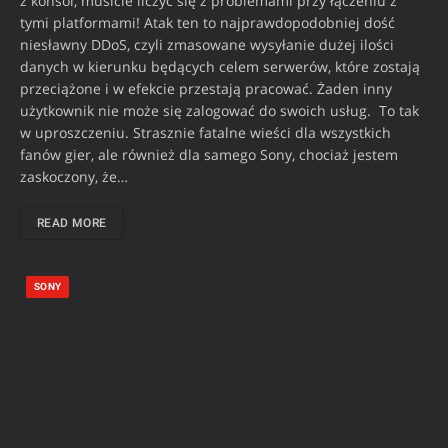
z konsol, musicie liczyć się z problemami przy łączeniu z
tymi platformami! Atak ten to najprawdopodobniej dość
niesławny DDoS, czyli zmasowane wysyłanie dużej ilości
danych w kierunku będących celem serwerów, które zostają
przeciążone i w efekcie przestają pracować. Żaden inny
użytkownik nie może się zalogować do swoich usług. To tak
w uproszczeniu. Strasznie fatalne wieści dla wszystkich
fanów gier, ale również dla samego Sony, chociaż jestem
zaskoczony, że…
READ MORE
SONY