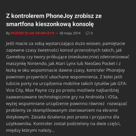
Z kontrolerem PhoneJoy zrobisz ze
smartfona kieszonkową konsolę
By
PRZEMYSŁAW KRAWCZYK
28 maja, 2014
0
Jeśli macie za sobą wystarczająco dużo wiosen, pamiętacie
zapewne czasy świetności konsol przenośnych takich, jak
Gameboy czy twory próbujące (nieskutecznie) zdetronizować
maszynkę Nintendo, jak Atari Lynx lub NeoGeo Pocket i z
łezką w oku wspominacie dawne czasy, kontroler PhoneJoy
powinien przywrócić ukochane wspomnienia. Z kolei jeśli
lubicie porty na urządzenia mobilne takich tytułów jak GTA:
Vice City, Max Payne czy po prostu możliwie najbardziej
zaawansowane technologicznie gry na Androida i iOSa,
wyżej wspomniane urządzenie powinno również rozwiązać
problemy ze skomplikowanym sterowaniem na ekranie
dotykowym. Zasada działania jest prosta i przyjazna dla
użytkownika. Kontroler został podzielony na dwie części,
między którymi należy…