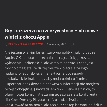
Gry i rozszerzona rzeczywistość – oto nowe
wieści z obozu Apple
By
PRZEMYSŁAW KRAWCZYK
1 września, 2015
1
Nie jestem wielkim fanem zarówno polityki, jak i urządzeń
Apple. OK, te ostatnie cechują się najczęściej jakością
wykonania i solidnością, ale w moim odczuciu cena jest
mocno przegięta i w dużej mierze – płaci się za logo
nadgryzionego jabłka, a nie faktyczne podzespoły.
Jakakolwiek jednak nie byłaby moja opinia o firmie z
Cupertino, obok dwóch niedawnych informacji nie mogłem
przejść obojętnie. [showads ad=rek2] Pierwsza z nich, to
plany nowej konsoli. Ale zanim ucieszysz się z konkurenta
dla Xbox One czy Playstation 4, ostudzę Twój zapał –
konkurować to on może, ale raczej z set-top boxami, aniżeli z