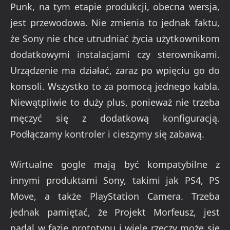
Niewątpliwie to duży plus, ponieważ nie trzeba
męczyć się z dodatkową konfiguracją.
Podłączamy kontroler i cieszymy się zabawą.
Wirtualne gogle mają być kompatybilne z
innymi produktami Sony, takimi jak PS4, PS
Move, a także PlayStation Camera. Trzeba
jednak pamiętać, że Projekt Morfeusz, jest
nadal w fazie prototypu i wiele rzeczy może się
jeszcze zmienić.
Należy dodać, że zaprezentowany prototyp
posiada wyświetlacz w rodzielczości FullHD,
przy 90-stopniowym kącie widzenia. Morfeusz
wyposażony jest również w akcelerometr,