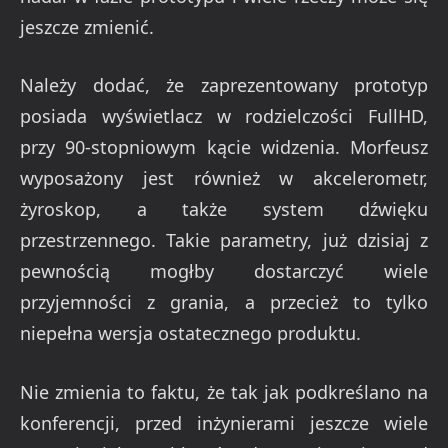
żyroskop, a także system dźwięku
przestrzennego. Takie parametry, już dzisiaj z
pewnością mogłby dostarczyć wiele
przyjemności z grania, a przecież to tylko
niepełna wersja ostatecznego produktu.
Nie zmienia to faktu, że tak jak podkreślano na
konferencji, przed inżynierami jeszcze wiele
pracy i wiele problemów do rozwiązania. Stąd
nie jest znana jeszcze ani data premiery ani
cena, ale jak dodano, ta ostatnia ma być tak
niska, jak to tylko będzie możliwe.
Z ciekawością będę obserwował rozwój tego
projektu. Jestem pewien, że końcowa wersja