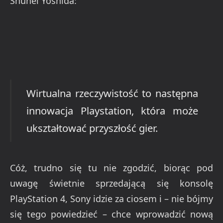
innowacja Playstation, która może
ukształtować przyszłość gier.
Cóż, trudno się tu nie zgodzić, biorąc pod
uwagę świetnie sprzedającą się konsolę
PlayStation 4, Sony idzie za ciosem i – nie bójmy
się tego powiedzieć – chce wprowadzić nową
filozofię grania. Stąd rozszerzenie rodziny PS4 o
Morfeusza. Pomysł co prawda nie jest nowy,
gdyż wspomniani twórcy Oculus Rift są
pionierami w tej dziedzinie (przy produkcji tych
wirtualnych gogli brał czynny udział sam John
Carmack ;) , ale jak widać Sony się nie poddaje i