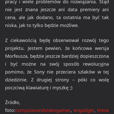
Morfeusza, będzie jeszcze bardziej dopieszczona
i być możne na swój sposób rewolucyjna
pomimo, że Sony nie przeciera szlaków w tej
dziedzinie. Z drugiej strony – póki co wolę
poczciwą klawiaturę i myszkę ;)
Źródło,
foto:
computerandvideogames
,
engadget
,
theve
rge
Facebook
Twitter
Pinterest
LinkedIn
Tumblr
Email