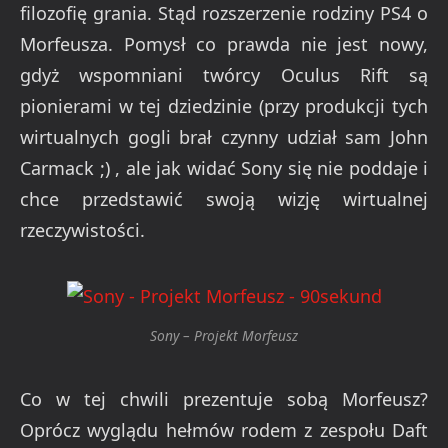
chce przedstawić swoją wizję wirtualnej
rzeczywistości.
Sony – Projekt Morfeusz
Co w tej chwili prezentuje sobą Morfeusz?
Oprócz wyglądu hełmów rodem z zespołu Daft
Punk, na tym etapie produkcji, obecna wersja,
jest przewodowa. Nie zmienia to jednak faktu,
że Sony nie chce utrudniać życia użytkownikom
dodatkowymi instalacjami czy sterownikami.
Urządzenie ma działać, zaraz po wpięciu go do
konsoli. Wszystko to za pomocą jednego kabla.