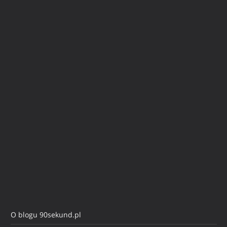
O blogu 90sekund.pl
Kontakt
Polityka Prywatności, pliki Cookies i RODO