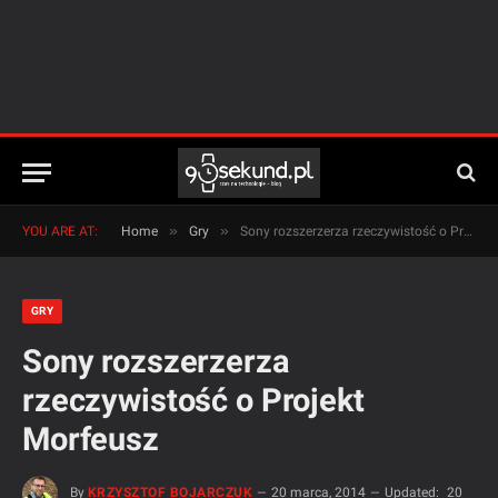
»
»
YOU ARE AT:
Home
Gry
Sony rozszerzerza rzeczywistość o Projekt Morfeusz
GRY
Sony rozszerzerza
rzeczywistość o Projekt
Morfeusz
By
KRZYSZTOF BOJARCZUK
20 marca, 2014
Updated:
20