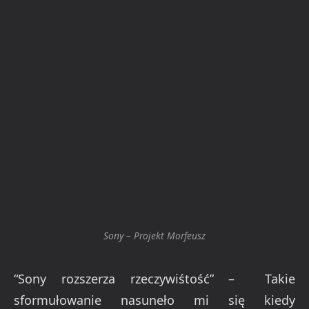
Sony – Projekt Morfeusz
“Sony rozszerza rzeczywiśtość” – Takie
sformułowanie nasuneło mi się kiedy
przeczytałem o nowym produkcie japońskiego
koncernu. Skończyły się domysły i plotki, które
krążyły po sieci już od dłuższego czasu. “Projekt
Morfeusz” stał się faktem i o to efekt 3-letniej
pracy, choć co trzeba podkreślić, nie jest to
jeszcze koniec. Nie wiadomo, kiedy ujrzymy