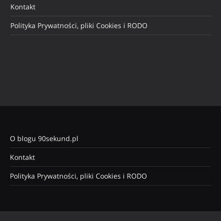
O blogu 90sekund.pl
Kontakt
Polityka Prywatności, pliki Cookies i RODO
© 2026 Copyright Michał Brożyński
90sekund.pl
.
HOME
WIDEO 90SEK
RECENZJE SPRZĘTU
WEARABLE TECH
SMART HOME&CITIES
FOTO
PODCAST