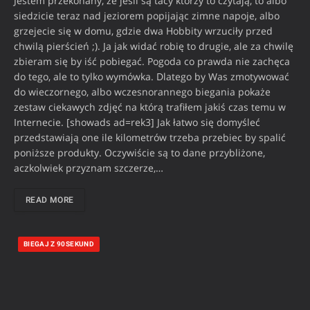
Jestem przekonany, że jeśli są tacy którzy to czytają, to albo
siedzicie teraz nad jeziorem popijając zimne napoje, albo
grzejecie się w domu, gdzie dwa Hobbity wrzuciły przed
chwilą pierścień ;). Ja jak widać robię to drugie, ale za chwilę
zbieram się by iść pobiegać. Pogoda co prawda nie zachęca
do tego, ale to tylko wymówka. Dlatego by Was zmotywować
do wieczornego, albo wczesnorannego biegania pokaże
zestaw ciekawych zdjęć na którą trafiłem jakiś czas temu w
Internecie. [showads ad=rek3] Jak łatwo się domyśleć
przedstawiają one ile kilometrów trzeba przebiec by spalić
poniższe produkty. Oczywiście są to dane przybliżone,
aczkolwiek przyznam szczerze,…
READ MORE
BIEGAJ Z 90SEKUND