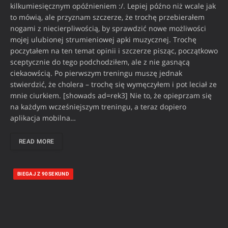
kilkumiesięcznym opóźnieniem :/. Lepiej późno niż wcale jak
to mówią, ale przyznam szczerze, że trochę przebierałem
nogami z niecierpliwością, by sprawdzić nowe możliwości
mojej ulubionej strumieniowej apki muzycznej. Trochę
poczytałem na ten temat opinii i szczerze pisząc, początkowo
sceptycznie do tego podchodziłem, ale z nie gasnącą
ciekaowścią. Po pierwszym treningu muszę jednak
stwierdzić, że cholera – trochę się wymęczyłem i pot leciał ze
mnie ciurkiem. [showads ad=rek3] Nie to, że opieprzam się
na każdym wcześniejszym treningu, a teraz dopiero
aplikacja mobilna…
READ MORE
BIEGAJ Z 90SEKUND