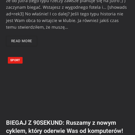
że od jutra (tego typu rzeczy zawsze planuje się na jutro ;) )
zaczynam biegać. Wstajesz z wygodnego fotela i… [showads
ad=rek3] No właśnie! I co dalej? Jeśli tego typu historia nie
jest Wam obca to witajcie w klubie. Ja również jakiś czas
temu stwierdziłem, że muszę…
READ MORE
SPORT
BIEGAJ Z 90SEKUND: Ruszamy z nowym
cyklem, który oderwie Was od komputerów!