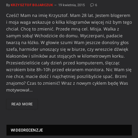
By
KRZYSZTOF BOJARCZUK
19 kwietnia, 2015
6
Cześć! Mam na imię Krzysztof. Mam 28 lat. Jestem blogerem
i moja waga wskazuje o kilka kilogramów więcej niż bym tego
chciał. Chcę to zmienić. Przede mną cel. Misja. Walka z
samym sobą! Wchodzicie do domu. Wyczerpani, padacie
twarzą na łóżko. W głowie szumi Wam jeszcze donośny głos
szefa, harmider unoszący się w biurze, czy wreszcie dźwięk
klaksonów i silników aut stojących w kilometrowym korku.
Przesiedzieliście cały dzień przed komputerem, ślęcząc
wzrokiem bite 8h-10h przed ekranem monitora. Nic Wam się
nie chce, macie dość i najchętniej poszlibyście spać. Brzmi
znajomo? Czas to zmienić! Wraz z nowym cyklem będę Was
motywował…
READ MORE
WIDEORECENZJE