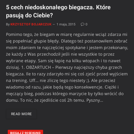
5 cech niedoskonałego biegacza. Które
pasują do Ciebie?
By
KRZYSZTOF BOJARCZUK
1 maja, 2015
0
Pomimo tego, że biegam w miarę regularnie wciąż zdarza mi
się popełniać głupie błędy. Dlatego też postanowiłem zebrać
moim zdaniem te najczęściej spotykane i jestem przekonany,
że każdy z Was przechodził jeśli nie wszystkie to przez
wybrane etapy. Sam się łapię na kilku wtopach i to nawet
dzisiaj. 1. OBŻARTUCH – Pierwszy najcięższy chyba grzech
biegacza. Ile to razy zdarzyło mi się coś zjeść przed wyjściem
na trening. Uff… nie zliczę tego niestety ;). Ale przecież
wiadomo od razu, jakie będą tego konsekwencje. Ciężki i
męczący bieg, podczas którego marzycie by tylko wrócić do
domu. To nic, że zjedliście coś 2h temu. Pyszny…
READ MORE
BIEGAJ Z 90SEKUND