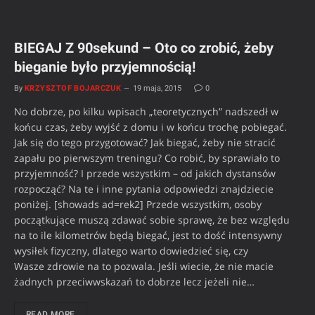
BIEGAJ Z 90sekund – Oto co zrobić, żeby
bieganie było przyjemnością!
By
KRZYSZTOF BOJARCZUK
19 maja, 2015
0
No dobrze, po kilku wpisach „teoretycznych” nadszedł w
końcu czas, żeby wyjść z domu i w końcu trochę pobiegać.
Jak się do tego przygotować? Jak biegać, żeby nie stracić
zapału po pierwszym treningu? Co robić, by sprawiało to
przyjemność? I przede wszystkim – od jakich dystansów
rozpocząć? Na te i inne pytania odpowiedzi znajdziecie
poniżej. [showads ad=rek2] Przede wszystkim, osoby
początkujące muszą zdawać sobie sprawę, że bez względu
na to ile kilometrów będą biegać, jest to dość intensywny
wysiłek fizyczny, dlatego warto dowiedzieć się, czy
Wasze zdrowie na to pozwala. Jeśli wiecie, że nie macie
żadnych przeciwwskazań to dobrze lecz jeżeli nie…
READ MORE