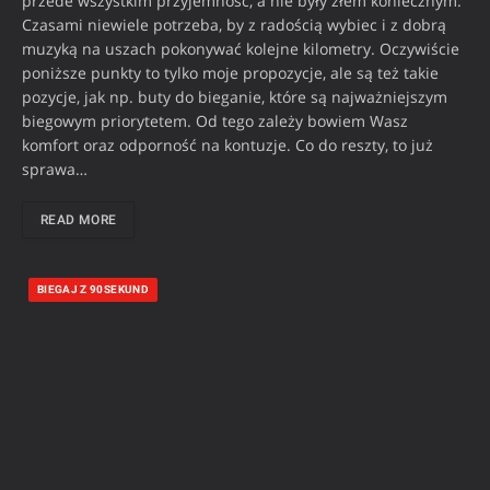
przede wszystkim przyjemność, a nie były złem koniecznym.
Czasami niewiele potrzeba, by z radością wybiec i z dobrą
muzyką na uszach pokonywać kolejne kilometry. Oczywiście
poniższe punkty to tylko moje propozycje, ale są też takie
pozycje, jak np. buty do bieganie, które są najważniejszym
biegowym priorytetem. Od tego zależy bowiem Wasz
komfort oraz odporność na kontuzje. Co do reszty, to już
sprawa…
READ MORE
BIEGAJ Z 90SEKUND