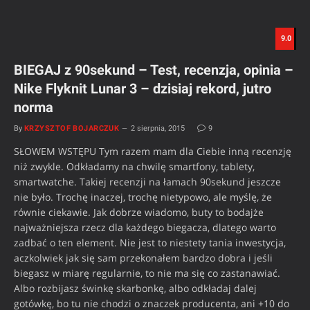
9.0
BIEGAJ z 90sekund – Test, recenzja, opinia –
Nike Flyknit Lunar 3 – dzisiaj rekord, jutro
norma
By
KRZYSZTOF BOJARCZUK
2 sierpnia, 2015
9
SŁOWEM WSTĘPU Tym razem mam dla Ciebie inną recenzję
niż zwykle. Odkładamy na chwilę smartfony, tablety,
smartwatche. Takiej recenzji na łamach 90sekund jeszcze
nie było. Trochę inaczej, trochę nietypowo, ale myślę, że
równie ciekawie. Jak dobrze wiadomo, buty to bodajże
najważniejsza rzecz dla każdego biegacza, dlatego warto
zadbać o ten element. Nie jest to niestety tania inwestycja,
aczkolwiek jak się sam przekonałem bardzo dobra i jeśli
biegasz w miarę regularnie, to nie ma się co zastanawiać.
Albo rozbijasz świnkę skarbonkę, albo odkładaj dalej
gotówkę, bo tu nie chodzi o znaczek producenta, ani +10 do