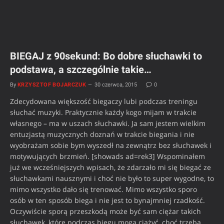
BIEGAJ z 90sekund: Bo dobre słuchawki to
podstawa, a szczególnie takie…
By
KRZYSZTOF BOJARCZUK
30 czerwca, 2015
0
Zdecydowana większość biegaczy lubi podczas treningu
słuchać muzyki. Praktycznie każdy kogo mijam w trakcie
własnego – ma w uszach słuchawki. Ja sam jestem wielkim
entuzjastą muzycznych doznań w trakcie biegania i nie
wyobrażam sobie bym wyszedł na zewnątrz bez słuchawek i
motywujących brzmień. [showads ad=rek3] Wspominałem
już we wcześniejszych wpisach, że zdarzało mi się biegać ze
słuchawkami nausznymi i choć nie było to super wygodne, to
mimo wszystko dało się trenować. Mimo wszystko sporo
osób w ten sposób biega i nie jest to bynajmniej rzadkość.
Oczywiście sporą przeszkodą może być sam ciężar takich
słuchawek, które podczas biegu mogą ciążyć, choć trzeba…