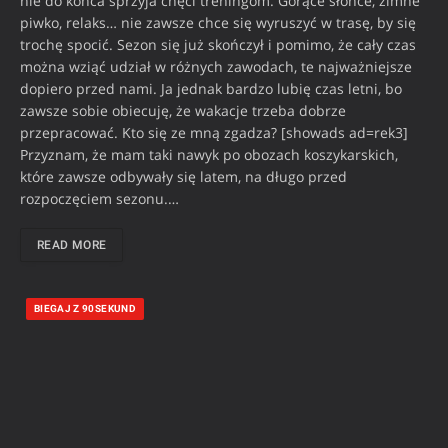
nie do końca sprzyja chęci treningom. Gorące słońce, zimne
piwko, relaks… nie zawsze chce się wyruszyć w trasę, by się
trochę spocić. Sezon się już skończył i pomimo, że cały czas
można wziąć udział w różnych zawodach, te najważniejsze
dopiero przed nami. Ja jednak bardzo lubię czas letni, bo
zawsze sobie obiecuję, że wakacje trzeba dobrze
przepracować. Kto się ze mną zgadza? [showads ad=rek3]
Przyznam, że mam taki nawyk po obozach koszykarskich,
które zawsze odbywały się latem, na długo przed
rozpoczęciem sezonu.…
READ MORE
BIEGAJ Z 90SEKUND