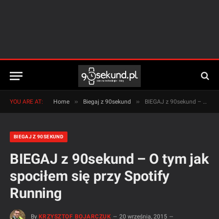
»
»
YOU ARE AT:
Home
Biegaj z 90sekund
BIEGAJ z 90sekund – O tym jak spociłem się przy Spotify Running
BIEGAJ Z 90SEKUND
BIEGAJ z 90sekund – O tym jak
spociłem się przy Spotify
Running
By
KRZYSZTOF BOJARCZUK
20 września, 2015