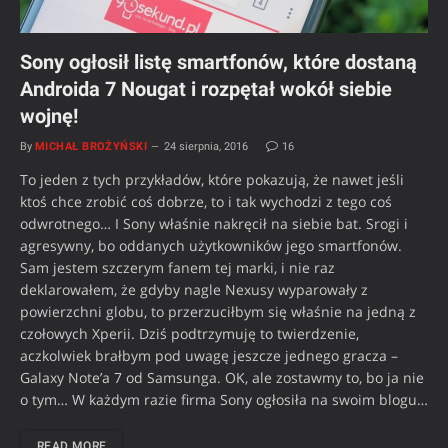
Sony ogłosił listę smartfonów, które dostaną
Androida 7 Nougat i rozpętał wokół siebie
wojnę!
By
MICHAŁ BROŻYŃSKI
24 sierpnia, 2016
16
To jeden z tych przykładów, które pokazują, że nawet jeśli
ktoś chce zrobić coś dobrze, to i tak wychodzi z tego coś
odwrotnego… I Sony właśnie nakręcił na siebie bat. Srogi i
agresywny, bo oddanych użytkowników jego smartfonów.
Sam jestem szczerym fanem tej marki, i nie raz
deklarowałem, że gdyby nagle Nexusy wyparowały z
powierzchni globu, to przerzuciłbym się właśnie na jedną z
czołowych Xperii. Dziś podtrzymuję to twierdzenie,
aczkolwiek brałbym pod uwagę jeszcze jednego gracza –
Galaxy Note’a 7 od Samsunga. OK, ale zostawmy to, bo ja nie
o tym… W każdym razie firma Sony ogłosiła na swoim blogu…
READ MORE