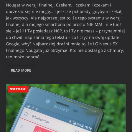
Nougat w wersji finalnej. Czekam, i czekam i czekam i
doczekać się nie mogę… I jeszcze pół biedy, gdybym czekał,
jak wszyscy. Ale najgorsze jest to, że tego systemu w wersji
finalnej dla mojego smartfona po prostu NIE MA! I nie łudź
się – jeśli i Ty posiadasz N6P, to i Ty nie masz – przynajmniej
do chwili napisania tego tekstu – co liczyć na swój update.
Google, why? Najbardziej drażni mnie to, że LG Nexus 5X
finalnego Nougata już otrzymał. Kto nie dostał go z Chmury,
ten może pobrać…
READ MORE
SOFTWARE