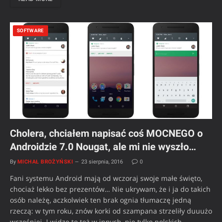
SOFTWARE
Cholera, chciałem napisać coś MOCNEGO o
Androidzie 7.0 Nougat, ale mi nie wyszło…
By
MICHAŁ BROŻYŃSKI
23 sierpnia, 2016
0
Fani systemu Android mają od wczoraj swoje małe święto,
chociaż lekko bez prezentów… Nie ukrywam, że i ja do takich
osób należę, aczkolwiek ten brak ognia tłumaczę jedną
rzeczą: w tym roku, znów korki od szampana strzeliły duuużo
wcześniej. I widzę to też w innych, nie tylko polskich,