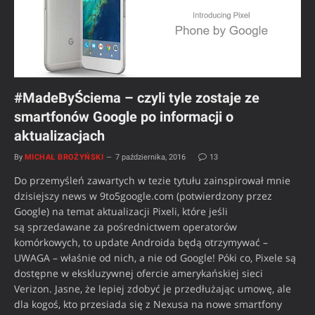
#MadeByŚciema – czyli tyle zostaje ze
smartfonów Google po informacji o
aktualizacjach
By
MICHAŁ BROŻYŃSKI
7 października, 2016
13
Do przemyśleń zawartych w tezie tytułu zainspirował mnie
dzisiejszy news w 9to5google.com (potwierdzony przez
Google) na temat aktualizacji Pixeli, które jeśli
są sprzedawane za pośrednictwem operatorów
komórkowych, to update Androida będą otrzymywać –
UWAGA – właśnie od nich, a nie od Google! Póki co, Pixele są
dostępne w ekskluzywnej ofercie amerykańskiej sieci
Verizon. Jasne, że lepiej zdobyć je przedłużając umowę, ale
dla kogoś, kto przesiada się z Nexusa na nowe smartfony