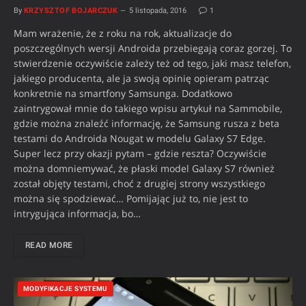
By
KRZYSZTOF BOJARCZUK
5 listopada, 2016
1
Mam wrażenie, że z roku na rok, aktualizacje do
poszczególnych wersji Androida przebiegają coraz gorzej. To
stwierdzenie oczywiście zależy też od tego, jaki masz telefon,
jakiego producenta, ale ja swoją opinię opieram patrząc
konkretnie na smartfony Samsunga. Dodatkowo
zaintrygował mnie do takiego wpisu artykuł na Sammobile,
gdzie można znaleźć informację, że Samsung rusza z beta
testami do Androida Nougat w modelu Galaxy S7 Edge.
Super lecz przy okazji pytam – gdzie reszta? Oczywiście
można domniemywać, że płaski model Galaxy S7 również
został objęty testami, choć z drugiej strony wszystkiego
można się spodziewać… Pomijając już to, nie jest to
intrygująca informacja, bo…
READ MORE
MODYFIKACJE SYSTEMU