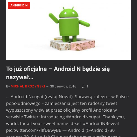
ANDROID N
To już oficjalne – Android N będzie się
nazywał…
By
MICHAŁ BROŻYŃSKI
30 czerwca, 2016
1
… Android Nougat (czytaj Nugat). Sprawcą całego – w Polsce
popołudniowego – zamieszania jest ten radosny tweet
wypuszczony w świat przez oficjalny profil Androida w
serwisie Twitter: Introducing #AndroidNougat. Thank you,
world, for all your sweet name ideas! #AndroidNReveal
pic.twitter.com/7lIfDBwyBE — Android (@Android) 30
czerwca 2016 I co, jak Ci się podoba nowa, słodka nazwa