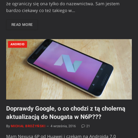
że ograniczy się ona tylko do nazewnictwa. Sam jestem
bardzo ciekawy co też takiego w…
READ MORE
ANDROID
Doprawdy Google, o co chodzi z tą cholerną
aktualizacją do Nougata w N6P???
By
MICHAŁ BROŻYŃSKI
4 września, 2016
21
Mam Nexusa 6P od Huawei i czekam na Androida 7.0