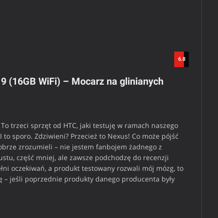
6.8
 9 (16GB WiFi) – Mocarz na glinianych
o trzeci sprzęt od HTC, jaki testuję w ramach naszego
 I to sporo. Zdziwieni? Przecież to Nexus! Co może pójść
dobrze zrozumieli – nie jestem fanbojem żadnego z
stu, część mniej, ale zawsze podchodzę do recenzji
pełni oczekiwań, a produkt testowany rozwali mój mózg, to
nę – jeśli poprzednie produkty danego producenta były