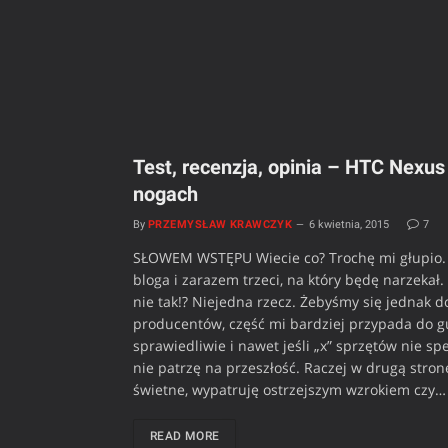
Test, recenzja, opinia – HTC Nexus
nogach
By
PRZEMYSŁAW KRAWCZYK
6 kwietnia, 2015
7
SŁOWEM WSTĘPU Wiecie co? Trochę mi głupio. T
bloga i zarazem trzeci, na który będę narzekał.
nie tak!? Niejedna rzecz. Żebyśmy się jednak 
producentów, część mi bardziej przypada do gu
sprawiedliwie i nawet jeśli „x” sprzętów nie s
nie patrzę na przeszłość. Raczej w drugą stro
świetne, wypatruję ostrzejszym wzrokiem czy…
READ MORE