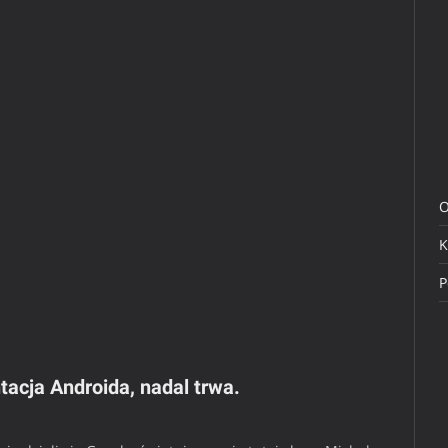
O
K
P
acja Androida, nadal trwa.