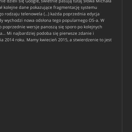
ie dzieli się Google, świetnie pasują tutaj słowa Michała
wał kolejne dane pokazujące fragmentację systemu
go rodzaju telenowela (…) każda poprzednia edycja
edy wychodzi nowa odsłona tego popularnego OS-a. W
o poprzednie wersje panoszą się sporo po kolejnych
ia… Mi najbardziej podoba się pierwsze zdanie i
nia 2014 roku. Mamy kwiecień 2015, a stwierdzenie to jest