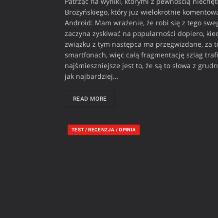
Patrząc na wyniki, którymi z pewnością niechętn
Brożyńskiego, który już wielokrotnie komento
Android: Mam wrażenie, że robi się z tego swe
zaczyna zyskiwać na popularności dopiero, ki
związku z tym następca ma przegwizdane, za t
smartfonach, więc całą fragmentację szlag traf
najśmieszniejsze jest to, że są to słowa z grud
jak najbardziej…
READ MORE
TEST / RECENZJA / OPINIA