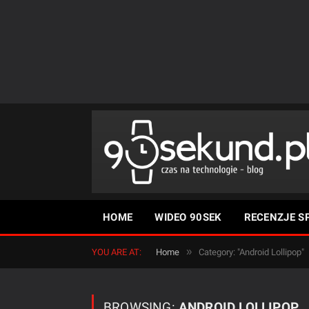
HOME
WIDEO 90SEK
RECENZJE S
»
YOU ARE AT:
Home
Category: "Android Lollipop"
BROWSING:
ANDROID LOLLIPOP