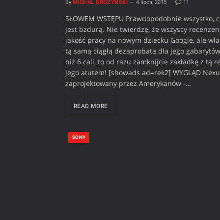
By
MICHAŁ BROŻYŃSKI
4 lipca, 2015
11
SŁOWEM WSTĘPU Prawdopodobnie wszystko, co d
jest bzdurą. Nie twierdzę, że wszyscy recenzenc
jakość pracy na nowym dziecku Google, ale właś
tą samą ciągłą dezaprobatą dla jego gabarytów
niż 6 cali, to od razu zamknijcie zakładkę z tą
jego atutem! [showads ad=rek2] WYGLĄD Nexus 
zaprojektowany przez Amerykanów -…
READ MORE
SONY