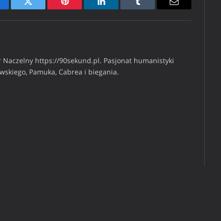
cebook
Twitter
Pinterest
LinkedIn
Tumblr
Email
 Naczelny https://90sekund.pl. Pasjonat humanistyki
iwskiego, Pamuka, Cabrea i biegania.