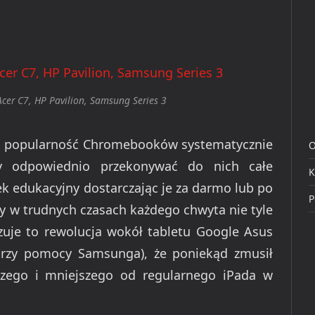
cer C7, HP Pavilion, Samsung Series 3
em popularność Chromebooków systematycznie
O
by odpowiednio przekonywać do nich całe
K
ek edukacyjny dostarczając je za darmo lub po
P
ny w trudnych czasach każdego chwyta nie tyle
azuje to rewolucja wokół tabletu Google Asus
(przy pomocy Samsunga), że poniekąd zmusił
zego i mniejszego od regularnego iPada w