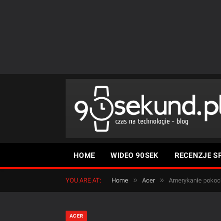
HOME
WIDEO 90SEK
RECENZJE S
»
»
YOU ARE AT:
Home
Acer
Amerykanie pokoch
ACER