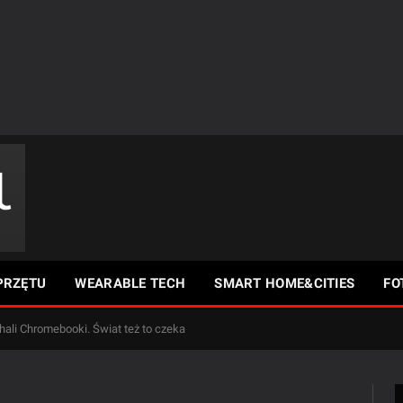
PRZĘTU
WEARABLE TECH
SMART HOME&CITIES
FO
ali Chromebooki. Świat też to czeka