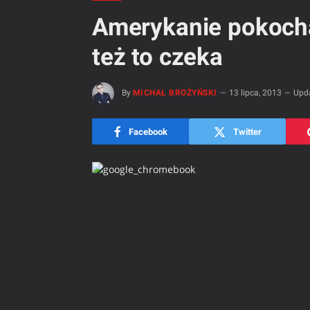
Amerykanie pokocha
też to czeka
By
MICHAŁ BROŻYŃSKI
13 lipca, 2013
Upd
Facebook
Twitter