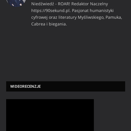
Niedźwiedź - ROAR! Redaktor Naczelny
https://90sekund.pl. Pasjonat humanistyki
cyfrowej oraz literatury Myśliwskiego, Pamuka,
Cabrea i biegania.
WIDEORECENZJE