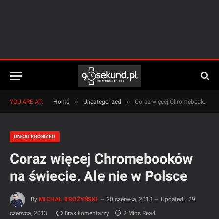
»
»
YOU ARE AT:
Home
Uncategorized
Coraz więcej Chromebooków na świecie. Ale nie w Polsce
UNCATEGORIZED
Coraz więcej Chromebooków
na świecie. Ale nie w Polsce
By
MICHAŁ BROŻYŃSKI
20 czerwca, 2013
Updated:
29
czerwca, 2013
Brak komentarzy
2 Mins Read