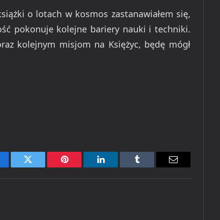
książki o lotach w kosmos zastanawiałem się,
ość pokonuje kolejne bariery nauki i techniki.
raz kolejnym misjom na Księżyc, będę mógł
cebook
Twitter
Pinterest
LinkedIn
Tumblr
Email