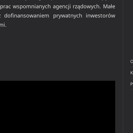
 prac wspomnianych agencji rządowych. Małe
z dofinansowaniem prywatnych inwestorów
mi.
O
K
P