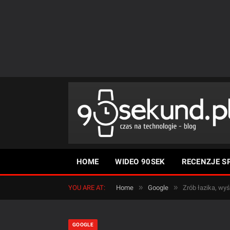
HOME
WIDEO 90SEK
RECENZJE S
»
»
YOU ARE AT:
Home
Google
Zrób łazika, wyśl
GOOGLE