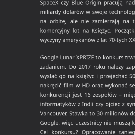
SpaceX czy Blue Origin pracują na
miliardy dolarów w swoje technologi
na orbitę, ale nie zamierzają na 
komercyjny lot na Księżyc. Począ
wyczyny amerykanów z lat 70-tych XX
Google Lunar XPRIZE to konkurs trw
zadaniem. Do 2017 roku należy zap
wysłać go na księżyc i przejechać 
nakręcić film w HD oraz wykonać ser
konkurencji jest 16 zespołów – mię
informatyków z Indii czy ojciec z 
Vancouver. Stawka to 30 milionów do
Google, więc uczestnicy nie muszą k
Cel konkursu? Opracowanie tanie