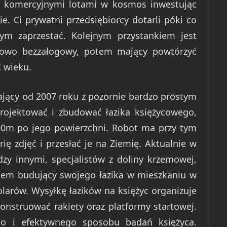
d komercyjnymi lotami w kosmos inwestując
e. Ci prywatni przedsiębiorcy dotarli póki co
tym zaprzestać. Kolejnym przystankiem jest
tkowo bezzałogowy, potem mający powtórzyć
 wieku.
ający od 2007 roku z pozornie bardzo prostym
rojektować i zbudować łazika księżycowego,
500m po jego powierzchni. Robot ma przy tym
ię zdjęć i przesłać je na Ziemię. Aktualnie w
dzy innymi, specjalistów z doliny krzemowej,
synem budujący swojego łazika w mieszkaniu w
larów. Wysyłkę łazików na księżyc organizuje
onstruować rakiety oraz platformy startowej.
go i efektywnego sposobu badań księżyca.