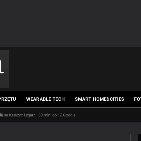
PRZĘTU
WEARABLE TECH
SMART HOME&CITIES
FO
ij na Księżyc i zgarnij 30 mln. dol! Z Google.