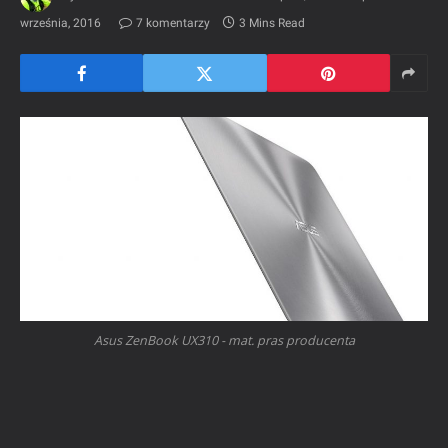
września, 2016
7 komentarzy
3 Mins Read
Asus ZenBook UX310 - mat. pras producenta