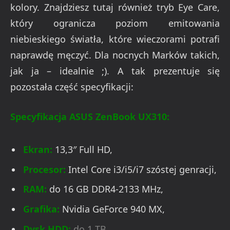
kolory. Znajdziesz tutaj również tryb Eye Care,
który ogranicza poziom emitowania
niebieskiego światła, które wieczorami potrafi
naprawdę męczyć. Dla nocnych Marków takich,
jak ja – idealnie ;). A tak prezentuje się
pozostała część specyfikacji:
Specyfikacja ASUS ZenBook UX310:
Ekran:
13,3″ Full HD,
Procesor:
Intel Core i3/i5/i7 szóstej genracji,
RAM:
do 16 GB DDR4-2133 MHz,
Grafika:
Nvidia GeForce 940 MX,
Dysk HDD:
do 1 TB