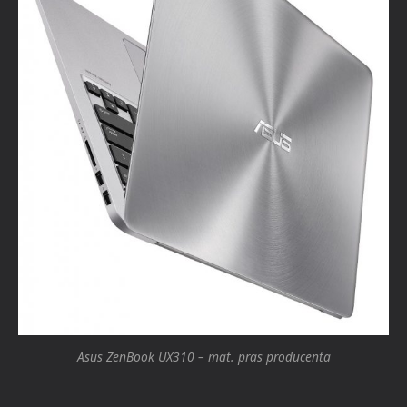
Asus ZenBook UX310 – mat. pras producenta