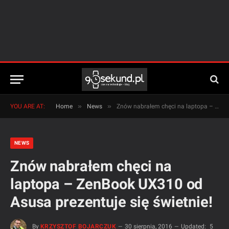
»
»
YOU ARE AT:
Home
News
Znów nabrałem chęci na laptopa – ZenBook UX310 od Asusa prezentuje się świetnie!
NEWS
Znów nabrałem chęci na
laptopa – ZenBook UX310 od
Asusa prezentuje się świetnie!
By
KRZYSZTOF BOJARCZUK
30 sierpnia, 2016
Updated:
5