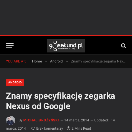
»
»
YOU ARE AT:
Home
Android
Znamy specyfikację zegarka Nexus od Google
ANDROID
Znamy specyfikację zegarka
Nexus od Google
By
MICHAŁ BROŻYŃSKI
14 marca, 2014
Updated:
14
marca, 2014
Brak komentarzy
2 Mins Read