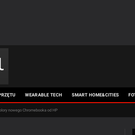
PRZĘTU
WEARABLE TECH
SMART HOME&CITIES
FO
kolory nowego Chromebooka od HP