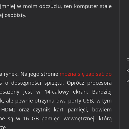
najmniej w moim odczuciu, ten komputer staje
ej osobisty.
O
K
a rynek. Na jego stronie
można się zapisać do
P
s o dostępności sprzętu. Oprócz procesora
ażony jest w 14-calowy ekran. Bardziej
rak, ale pewnie otrzyma dwa porty USB, w tym
e HDMI oraz czytnik kart pamięci, bowiem
ane są w 16 GB pamięci wewnętrznej, którą
ze.