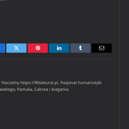
cebook
Twitter
Pinterest
LinkedIn
Tumblr
Email
 Naczelny https://90sekund.pl. Pasjonat humanistyki
iwskiego, Pamuka, Cabrea i biegania.