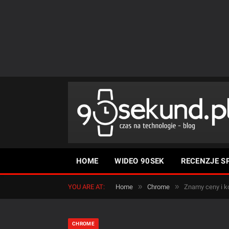
HOME
WIDEO 90SEK
RECENZJE S
»
»
YOU ARE AT:
Home
Chrome
Znamy ceny i 
CHROME