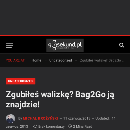
»
»
YOU ARE AT:
Home
Uncategorized
Zgubiłeś walizkę? Bag2Go ją znajdzie!
UNCATEGORIZED
Zgubiłeś walizkę? Bag2Go ją
znajdzie!
By
MICHAŁ BROŻYŃSKI
11 czerwca, 2013
Updated:
11
czerwca, 2013
Brak komentarzy
2 Mins Read