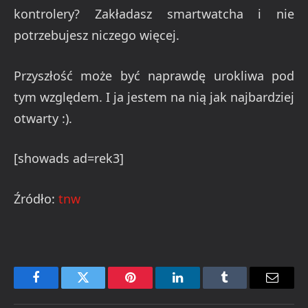
kontrolery? Zakładasz smartwatcha i nie
potrzebujesz niczego więcej.
Przyszłość może być naprawdę urokliwa pod
tym względem. I ja jestem na nią jak najbardziej
otwarty :).
[showads ad=rek3]
Źródło:
tnw
Facebook
Twitter
Pinterest
LinkedIn
Tumblr
Email