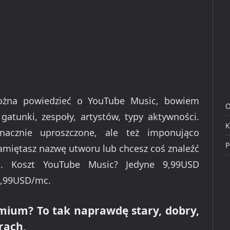
można powiedzieć o YouTube Music, bowiem
O
 gatunki, zespoły, artystów, typy aktywności.
K
acznie uproszczone, ale też imponująco
P
pamiętasz nazwę utworu lub chcesz coś znaleźć
. Koszt YouTube Music? Jedyne 9,99USD
4,99USD/mc.
mium? To tak naprawdę stary, dobry,
rach,