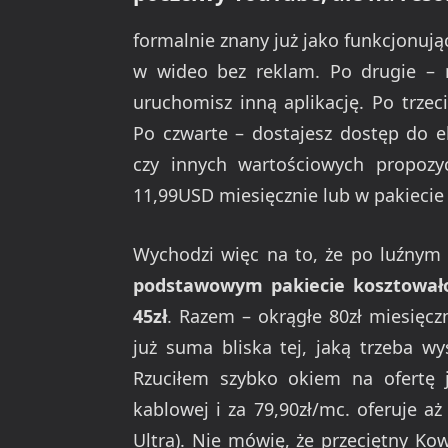
formalnie znany już jako funkcjonuj
w wideo bez reklam. Po drugie – m
uruchomisz inną aplikację. Po trzec
Po czwarte – dostajesz dostęp do ek
czy innych wartościowych propozy
11,99USD miesięcznie lub w pakiecie
Wychodzi więc na to, że po luźnym 
podstawowym pakiecie kosztowało
45zł
. Razem – okrągłe 80zł miesięczn
już suma bliska tej, jaką trzeba w
Rzuciłem szybko okiem na ofertę 
kablowej i za 79,90zł/mc. oferuje a
Ultra). Nie mówię, że przeciętny Ko