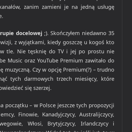
kanałów, zanim zamieni je na jedną usługę
e.
grupie docelowej
;). Skończyłem niedawno 35
wizji, z wyjątkami, kiedy goszczę u kogoś kto
w tle. Nie tęsknię do TV i jej po prostu nie
ube Music oraz YouTube Premium zawitało do
ę muzyczną. Czy w opcję Premium(?) – trudno
nąć tych darmowych trzech miesięcy, które
wiedzieć się szerzej.
a początku – w Polsce jeszcze tych propozycji
cy, Finowie, Kanadyjczycy, Australijczycy,
wegowie, Włosi, Brytyjczycy, Irlandczycy i