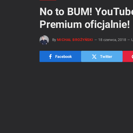
No to BUM! YouTub
Premium oficjalnie!
By
MICHAŁ BROŻYŃSKI
18 czerwca, 2018
U
Facebook
Twitter