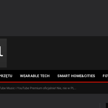
PRZĘTU
WEARABLE TECH
SMART HOME&CITIES
FO
ube Music i YouTube Premium oficjalnie! Nie, nie w PL…