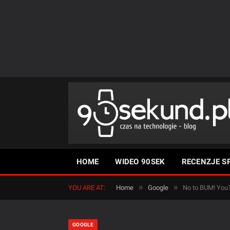
HOME
WIDEO 90SEK
RECENZJE S
»
»
YOU ARE AT:
Home
Google
No to BUM! YouT
GOOGLE