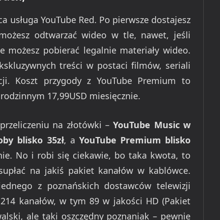
ąca usługa YouTube Red. Po pierwsze dostajesz
ożesz odtwarzać wideo w tle, nawet, jeśli
ie możesz pobierać legalnie materiały wideo.
skluzywnych treści w postaci filmów, seriali
cji. Koszt przygody z YouTube Premium to
 rodzinnym 17,99USD miesięcznie.
przeliczeniu na złotówki –
YouTube Music w
by blisko 35zł
, a
YouTube Premium blisko
ie. No i robi się ciekawie, bo taka kwota, to
ysupłać na jakiś pakiet kanałów w kablówce.
jednego z poznańskich dostawców telewizji
ż 214 kanałów, w tym 89 w jakości HD (Pakiet
walski, ale taki oszczędny poznaniak – pewnie