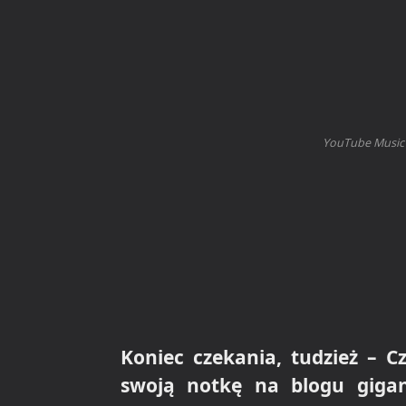
YouTube Music K
Koniec czekania, tudzież – C
swoją notkę na blogu giga