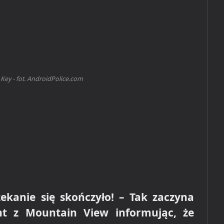
ey - fot. AndroidPolice.com
zekanie się skończyło! – Tak zaczyna
nt z Mountain View informując, że