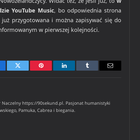
Nowozelandczycy. Widać też, że jeśli już, to
w
jdzie YouTube Music
, bo odpowiednia strona
 już przygotowana i można zapisywać się do
 informowanym w pierwszej kolejności.
cebook
Twitter
Pinterest
LinkedIn
Tumblr
Email
 Naczelny https://90sekund.pl. Pasjonat humanistyki
iwskiego, Pamuka, Cabrea i biegania.